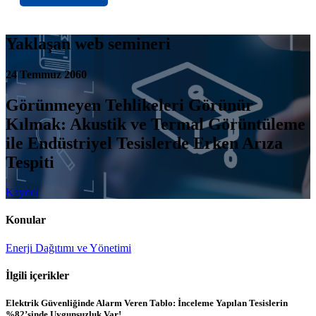
Yaklaşan web semineri
24 Temmuz 2060
Görünmeyen Tehlikeleri Görünür
Kılmak: Akustik ve Termal Görüntüleme
ile Endüstriyel Tesislerde Erken Arıza
Tespiti
Kaydol
Konular
Enerji Dağıtımı ve Yönetimi
İlgili içerikler
Elektrik Güvenliğinde Alarm Veren Tablo: İnceleme Yapılan Tesislerin
%82’sinde Uygunsuzluk Var!