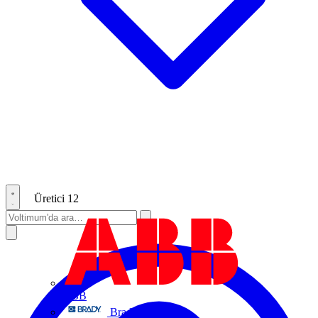
Üretici
12
ABB
Brady