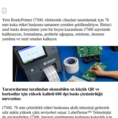
Yeni BradyPrinter i7500, elektronik cihazları tanımlamak için 76
mm kuka etiket baskısını tamamen yeniden şekillendiriyor. Birinci
sınıf baskı deneyimine yeni bir boyut kazandıran i7500 sayesinde
kalibrasyon, formatlama, şeritlerle uğraşma, erteleme, deneme
yanılma ve israf ortadan kalkıyor.
Tarayıcılarınız tarafından okunabilen en küçük QR ve
barkodlar için yüksek kaliteli 600 dpi baskı çözünürlüğü
mevcuttur.
i7500, 76 mm çekirdekli etiket baskısına akıllı teknoloji getirerek
sıfır atıkla yüksek çıktı seviyeleri sunar. LabelSense™ Teknolojisi
ile güçlendirilen i7500, benzeri görülmemiş kullanım kolaylığı için