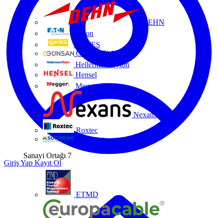
DEHN
Eaton
ENTES
Günsan Elektrik
HellermannTyton
Hensel
Megger
Nexans
Roxtec
Socomec
Sanayi Ortağı
7
Giriş Yap
Kayıt Ol
ETMD