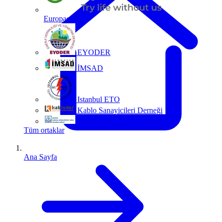
Europacable
EYODER
İMSAD
Istanbul ETO
Kablo Sanayicileri Derneği
MMO
Tüm ortaklar
Ana Sayfa