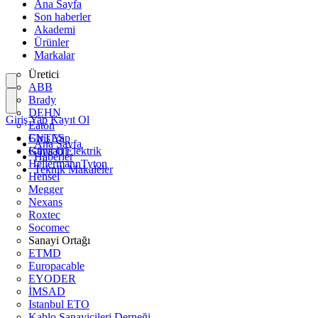
Ana Sayfa
Son haberler
Akademi
Ürünler
Markalar
Üretici
ABB
Brady
DEHN
Giriş Yap
Kayıt Ol
Eaton
ENTES
Giriş Yap
Ana Sayfa
Günsan Elektrik
Kayıt Ol
Haberler
HellermannTyton
Teknik Makaleler
Hensel
Megger
Nexans
Roxtec
Socomec
Sanayi Ortağı
ETMD
Europacable
EYODER
İMSAD
Istanbul ETO
Kablo Sanayicileri Derneği