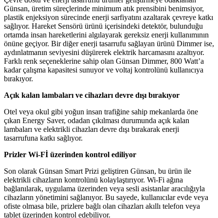
Günsan, üretim süreçlerinde minimum atık prensibini benimsiyor,
plastik enjeksiyon sürecinde enerji sarfiyatını azaltarak çevreye katkı
sağlıyor. Hareket Sensörü ürünü içerisindeki detektör, bulunduğu
ortamda insan hareketlerini algılayarak gereksiz enerji kullanımının
önüne geçiyor. Bir diğer enerji tasarrufu sağlayan ürünü Dimmer ise,
aydınlatmanın seviyesini düşürerek elektrik harcamasını azaltıyor.
Farklı renk seçeneklerine sahip olan Günsan Dimmer, 800 Watt’a
kadar çalışma kapasitesi sunuyor ve voltaj kontrolünü kullanıcıya
bırakıyor.
Açık kalan lambaları ve cihazları devre dışı bırakıyor
Otel veya okul gibi yoğun insan trafiğine sahip mekanlarda öne
çıkan Energy Saver, odadan çıkılması durumunda açık kalan
lambaları ve elektrikli cihazları devre dışı bırakarak enerji
tasarrufuna katkı sağlıyor.
Prizler Wi-Fİ üzerinden kontrol ediliyor
Son olarak Günsan Smart Prizi geliştiren Günsan, bu ürün ile
elektrikli cihazların kontrolünü kolaylaştırıyor. Wi-Fi ağına
bağlanılarak, uygulama üzerinden veya sesli asistanlar aracılığıyla
cihazların yönetimini sağlanıyor. Bu sayede, kullanıcılar evde veya
ofiste olmasa bile, prizlere bağlı olan cihazları akıllı telefon veya
tablet üzerinden kontrol edebiliyor.