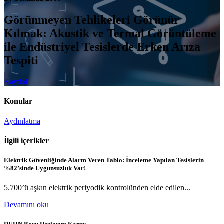
Görünmeyen Tehlikeleri Görünür
Kılmak: Akustik ve Termal Görüntüleme
ile Endüstriyel Tesislerde Erken Arıza
Tespiti
Kaydol
Konular
Aydınlatma
İlgili içerikler
Elektrik Güvenliğinde Alarm Veren Tablo: İnceleme Yapılan Tesislerin
%82’sinde Uygunsuzluk Var!
5.700’ü aşkın elektrik periyodik kontrolünden elde edilen...
Devamını oku