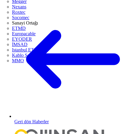
Megger
Nexans
Roxtec
Socomec
Sanayi Ortağı
ETMD
Europacable
EYODER
İMSAD
Istanbul ETO
Kablo Sanayicileri Derneği
MMO
Geri dön Haberler