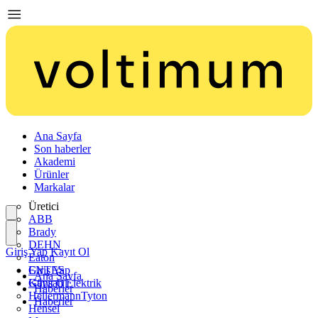
Ana Sayfa
Son haberler
Akademi
Ürünler
Markalar
Üretici
ABB
Brady
DEHN
Giriş Yap
Kayıt Ol
Eaton
ENTES
Giriş Yap
Ana Sayfa
Günsan Elektrik
Kayıt Ol
Haberler
HellermannTyton
Haberler
Hensel