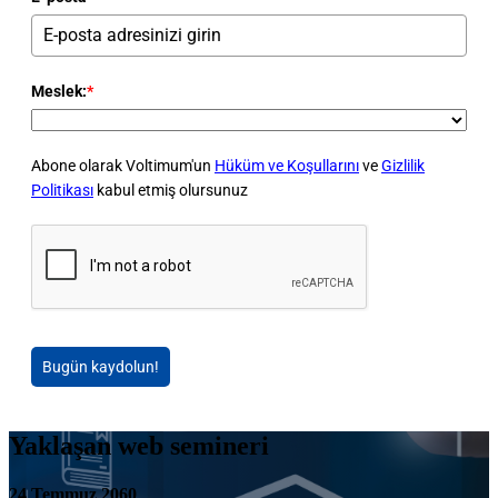
Meslek:
*
Abone olarak Voltimum'un
Hüküm ve Koşullarını
ve
Gizlilik
Politikası
kabul etmiş olursunuz
Bugün kaydolun!
Yaklaşan web semineri
24 Temmuz 2060