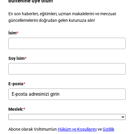
bültenine üye olun!
En son haberleri, eğitimleri, uzman makalelerini ve mevzuat
güncellemelerini doğrudan gelen kutunuza alın!
İsim
*
Soy İsim
*
E-posta
*
Meslek:
*
Abone olarak Voltimum'un
Hüküm ve Koşullarını
ve
Gizlilik