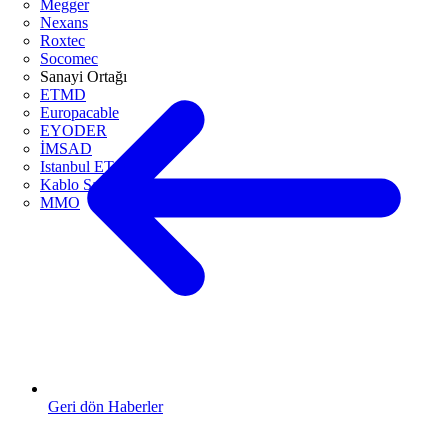
Megger
Nexans
Roxtec
Socomec
Sanayi Ortağı
ETMD
Europacable
EYODER
İMSAD
Istanbul ETO
Kablo Sanayicileri Derneği
MMO
Geri dön Haberler