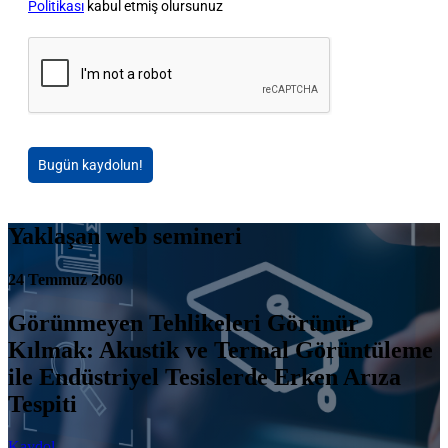
Politikası
kabul etmiş olursunuz
Bugün kaydolun!
Yaklaşan web semineri
24 Temmuz 2060
Görünmeyen Tehlikeleri Görünür
Kılmak: Akustik ve Termal Görüntüleme
ile Endüstriyel Tesislerde Erken Arıza
Tespiti
Kaydol