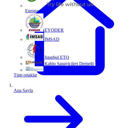
Europacable
EYODER
İMSAD
Istanbul ETO
Kablo Sanayicileri Derneği
MMO
Tüm ortaklar
Ana Sayfa