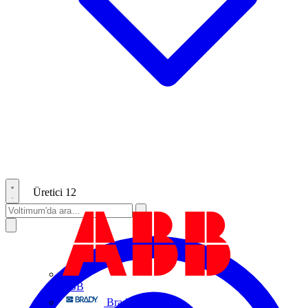
Üretici
12
ABB
Brady