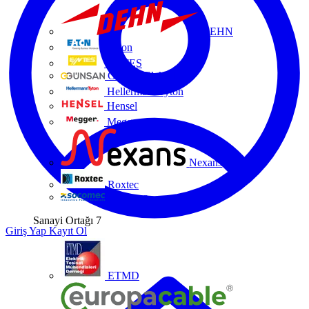
DEHN
Eaton
ENTES
Günsan Elektrik
HellermannTyton
Hensel
Megger
Nexans
Roxtec
Socomec
Sanayi Ortağı
7
Giriş Yap
Kayıt Ol
ETMD