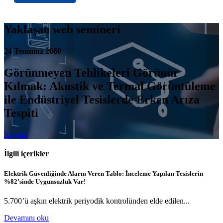
Yaklaşan web semineri
24 Temmuz 2060
Görünmeyen Tehlikeleri Görünür
Kılmak: Akustik ve Termal Görüntüleme
ile Endüstriyel Tesislerde Erken Arıza
Tespiti
Kaydol
İlgili içerikler
Elektrik Güvenliğinde Alarm Veren Tablo: İnceleme Yapılan Tesislerin
%82’sinde Uygunsuzluk Var!
5.700’ü aşkın elektrik periyodik kontrolünden elde edilen...
Devamını oku