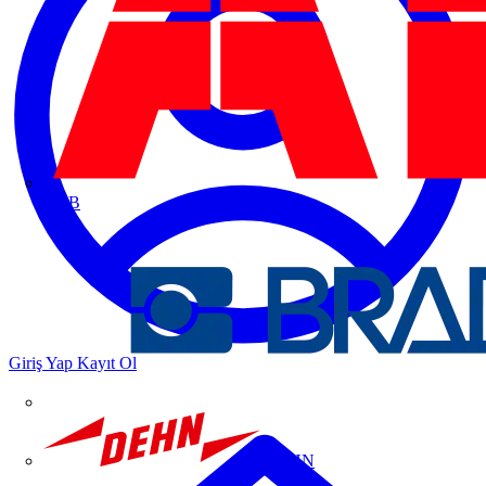
ABB
Giriş Yap
Kayıt Ol
DEHN