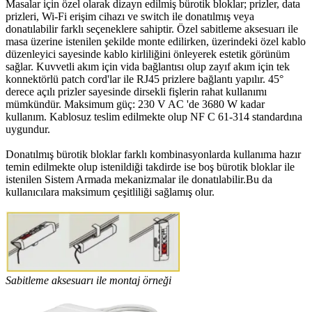
Masalar için özel olarak dizayn edilmiş bürotik bloklar; prizler, data
prizleri, Wi-Fi erişim cihazı ve switch ile donatılmış veya
donatılabilir farklı seçeneklere sahiptir. Özel sabitleme aksesuarı ile
masa üzerine istenilen şekilde monte edilirken, üzerindeki özel kablo
düzenleyici sayesinde kablo kirliliğini önleyerek estetik görünüm
sağlar. Kuvvetli akım için vida bağlantısı olup zayıf akım için tek
konnektörlü patch cord'lar ile RJ45 prizlere bağlantı yapılır. 45°
derece açılı prizler sayesinde dirsekli fişlerin rahat kullanımı
mümkündür. Maksimum güç: 230 V AC 'de 3680 W kadar
kullanım. Kablosuz teslim edilmekte olup NF C 61-314 standardına
uygundur.
Donatılmış bürotik bloklar farklı kombinasyonlarda kullanıma hazır
temin edilmekte olup istenildiği takdirde ise boş bürotik bloklar ile
istenilen Sistem Armada mekanizmalar ile donatılabilir.Bu da
kullanıcılara maksimum çeşitliliği sağlamış olur.
Sabitleme aksesuarı ile montaj örneği