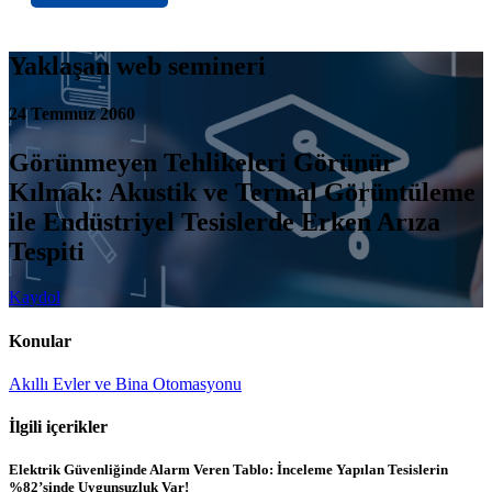
Yaklaşan web semineri
24 Temmuz 2060
Görünmeyen Tehlikeleri Görünür
Kılmak: Akustik ve Termal Görüntüleme
ile Endüstriyel Tesislerde Erken Arıza
Tespiti
Kaydol
Konular
Akıllı Evler ve Bina Otomasyonu
İlgili içerikler
Elektrik Güvenliğinde Alarm Veren Tablo: İnceleme Yapılan Tesislerin
%82’sinde Uygunsuzluk Var!