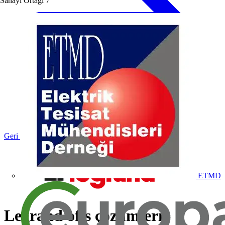
Sanayi Ortağı
7
Geri dön Haberler
ETMD
Legrand ofis çözümleri