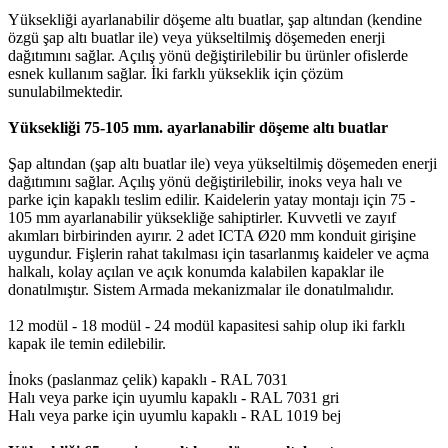
Yüksekliği ayarlanabilir döşeme altı buatlar, şap altından (kendine
özgü şap altı buatlar ile) veya yükseltilmiş döşemeden enerji
dağıtımını sağlar. Açılış yönü değiştirilebilir bu ürünler ofislerde
esnek kullanım sağlar. İki farklı yükseklik için çözüm
sunulabilmektedir.
Yüksekliği 75-105 mm. ayarlanabilir döşeme altı buatlar
Şap altından (şap altı buatlar ile) veya yükseltilmiş döşemeden enerji
dağıtımını sağlar. Açılış yönü değiştirilebilir, inoks veya halı ve
parke için kapaklı teslim edilir. Kaidelerin yatay montajı için 75 -
105 mm ayarlanabilir yüksekliğe sahiptirler. Kuvvetli ve zayıf
akımları birbirinden ayırır. 2 adet ICTA Ø20 mm konduit girişine
uygundur. Fişlerin rahat takılması için tasarlanmış kaideler ve açma
halkalı, kolay açılan ve açık konumda kalabilen kapaklar ile
donatılmıştır. Sistem Armada mekanizmalar ile donatılmalıdır.
12 modül - 18 modül - 24 modül kapasitesi sahip olup iki farklı
kapak ile temin edilebilir.
İnoks (paslanmaz çelik) kapaklı - RAL 7031
Halı veya parke için uyumlu kapaklı - RAL 7031 gri
Halı veya parke için uyumlu kapaklı - RAL 1019 bej