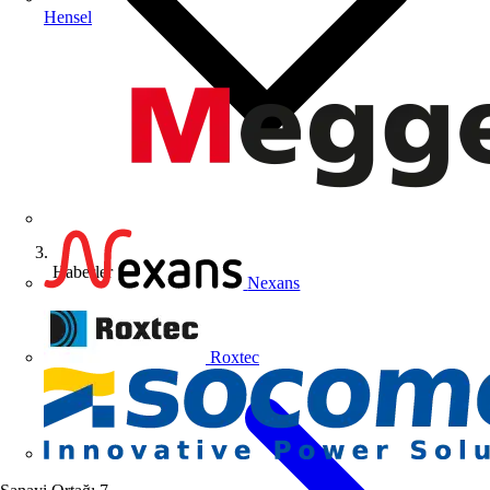
Hensel
Haberler
Nexans
Roxtec