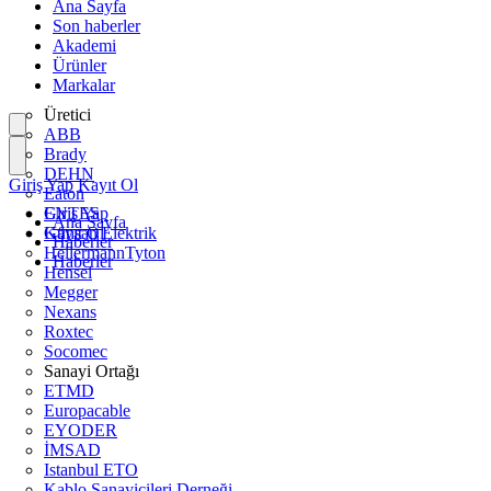
Ana Sayfa
Son haberler
Akademi
Ürünler
Markalar
Üretici
ABB
Brady
DEHN
Giriş Yap
Kayıt Ol
Eaton
ENTES
Giriş Yap
Ana Sayfa
Günsan Elektrik
Kayıt Ol
Haberler
HellermannTyton
Haberler
Hensel
Megger
Nexans
Roxtec
Socomec
Sanayi Ortağı
ETMD
Europacable
EYODER
İMSAD
Istanbul ETO
Kablo Sanayicileri Derneği