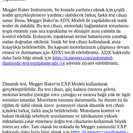
Megger Baker Instruments, bu konuda yardımcı olmak için çeşitli
testler gerçekleştirmeye yardımcı olabilecek birkaç farklı test cihazı
sunar. Buna, Megger Baker'ın ADX Modeli ile yapılabilecek statik
testler de dahildir. Bu test cihazı, motordaki bağlantıların sorunlarını
tespit etmenin yanı sıra topraklama ve dönüşler arası yalıtımı da
kontrol edebilir. İzolasyon, topaklanan termal battaniyenin yarattığı
ısıdan doğrudan etkilenir. Statik bir test cihazı kullanılarak arıza
kolaylıkla belirlenebilir. Bu kapsam motorlarınızın çalışmaya devam
etmesi ve durmaması için ADX'i tercih edebilirsiniz. ADX hakkında
daha fazla bilgi almak için
https://tr.megger.com/automated-
diagnostic-test-equipment-adx-14
adresini ziyaret edebilirsiniz.
Dinamik test, Megger Baker'ın EXP Modeli kullanılarak
gerçekleştirilebilir. Bu test cihazı, güç kalitesi (motora gelen),
motorun kendisi (örneğin rotor çubuğu) ve motora bağlı yük ile ilgili
sorunları tanımlar. Motorların ısınması durumunda, bu durum ya da
eğilim de dahil olmak üzere, potansiyel olarak dinamik test cihazı
içindeki birkaç farklı araçla belirlenebilir. Motorların kontrol ve
bakım eksikliği sebebiyle arızalanması ve fabrikanızın yüksek
miktarlarda zarar etmemesi doğru test cihazlarını kullanmak büyük
önem arz eder. Tam olarak bu noktada da Megger yanınızda! EXP
hakkında daha fazla bilgi almak için
https://tr.megger.com/dynamic-