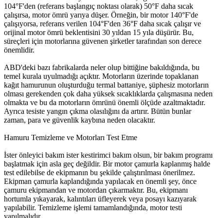
104°F'den (referans başlangıç noktası olarak) 50°F daha sıcak
çalışırsa, motor ömrü yarıya düşer. Örneğin, bir motor 140°F'de
çalışıyorsa, referans verilen 104°F'den 36°F daha sıcak çalışır ve
orijinal motor ömrü beklentisini 30 yıldan 15 yıla düşürür. Bu,
süreçleri için motorlarına güvenen şirketler tarafından son derece
önemlidir.
ABD'deki bazı fabrikalarda neler olup bittiğine bakıldığında, bu
temel kurala uyulmadığı açıktır. Motorların üzerinde topaklanan
kağıt hamurunun oluşturduğu termal battaniye, şüphesiz motorların
olması gerekenden çok daha yüksek sıcaklıklarda çalışmasına neden
olmakta ve bu da motorların ömrünü önemli ölçüde azaltmaktadır.
Ayrıca tesiste yangın çıkma olasılığını da artırır. Bütün bunlar
zaman, para ve güvenlik kaybına neden olacaktır.
Hamuru Temizleme ve Motorları Test Etme
İster önleyici bakım ister kestirimci bakım olsun, bir bakım programı
başlatmak için asla geç değildir. Bir motor çamurla kaplanmış halde
test edilebilse de ekipmanın bu şekilde çalıştırılması önerilmez.
Ekipman çamurla kaplandığında yapılacak en önemli şey, önce
çamuru ekipmandan ve motordan çıkarmaktır. Bu, ekipmanı
hortumla yıkayarak, kalıntıları üfleyerek veya posayı kazıyarak
yapılabilir. Temizleme işlemi tamamlandığında, motor testi
yapılmalıdır.