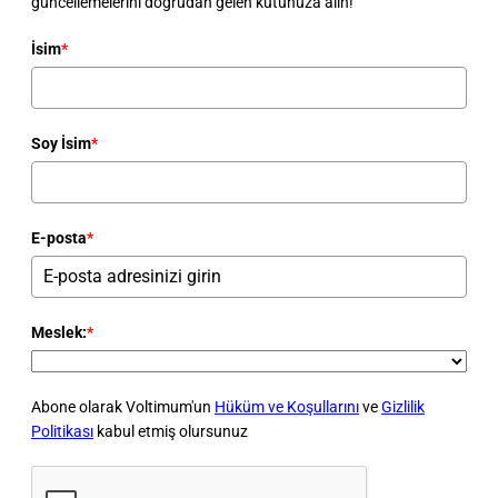
güncellemelerini doğrudan gelen kutunuza alın!
İsim
*
Soy İsim
*
E-posta
*
Meslek:
*
Abone olarak Voltimum'un
Hüküm ve Koşullarını
ve
Gizlilik
Politikası
kabul etmiş olursunuz