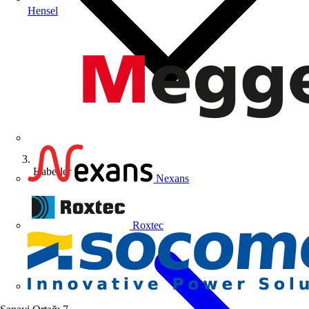
Hensel
Haberler
Nexans
Roxtec