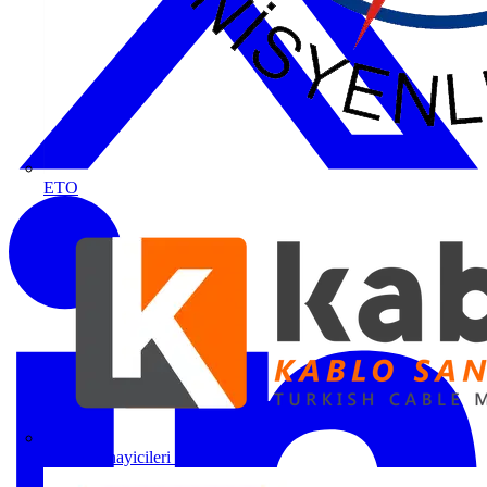
ETO
Kablo Sanayicileri Derneği