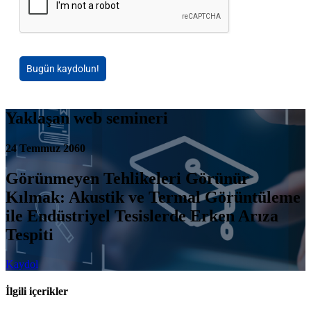
Bugün kaydolun!
Yaklaşan web semineri
24 Temmuz 2060
Görünmeyen Tehlikeleri Görünür
Kılmak: Akustik ve Termal Görüntüleme
ile Endüstriyel Tesislerde Erken Arıza
Tespiti
Kaydol
İlgili içerikler