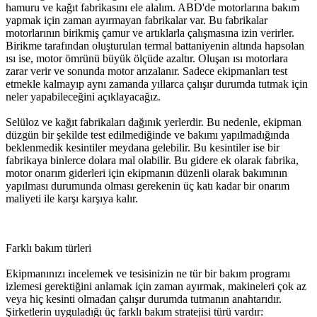
hamuru ve kağıt fabrikasını ele alalım. ABD'de motorlarına bakım
yapmak için zaman ayırmayan fabrikalar var. Bu fabrikalar
motorlarının birikmiş çamur ve artıklarla çalışmasına izin verirler.
Birikme tarafından oluşturulan termal battaniyenin altında hapsolan
ısı ise, motor ömrünü büyük ölçüde azaltır. Oluşan ısı motorlara
zarar verir ve sonunda motor arızalanır. Sadece ekipmanları test
etmekle kalmayıp aynı zamanda yıllarca çalışır durumda tutmak için
neler yapabileceğini açıklayacağız.
Selüloz ve kağıt fabrikaları dağınık yerlerdir. Bu nedenle, ekipman
düzgün bir şekilde test edilmediğinde ve bakımı yapılmadığında
beklenmedik kesintiler meydana gelebilir. Bu kesintiler ise bir
fabrikaya binlerce dolara mal olabilir. Bu gidere ek olarak fabrika,
motor onarım giderleri için ekipmanın düzenli olarak bakımının
yapılması durumunda olması gerekenin üç katı kadar bir onarım
maliyeti ile karşı karşıya kalır.
Farklı bakım türleri
Ekipmanınızı incelemek ve tesisinizin ne tür bir bakım programı
izlemesi gerektiğini anlamak için zaman ayırmak, makineleri çok az
veya hiç kesinti olmadan çalışır durumda tutmanın anahtarıdır.
Şirketlerin uyguladığı üç farklı bakım stratejisi türü vardır: