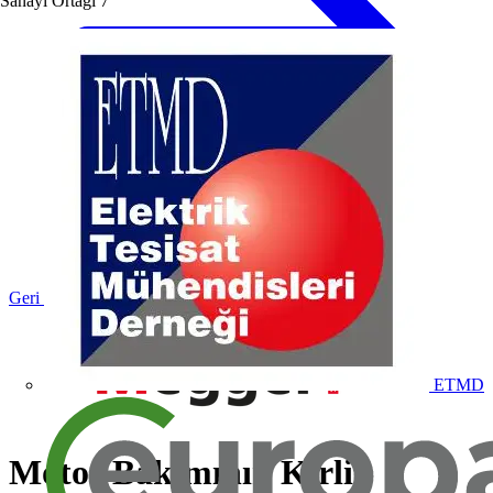
Sanayi Ortağı
7
Geri dön Haberler
ETMD
Motor Bakımının Kirli