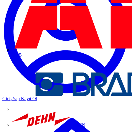
ABB
Giriş Yap
Kayıt Ol
DEHN