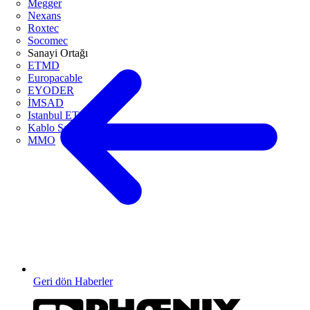
Megger
Nexans
Roxtec
Socomec
Sanayi Ortağı
ETMD
Europacable
EYODER
İMSAD
Istanbul ETO
Kablo Sanayicileri Derneği
MMO
Geri dön Haberler