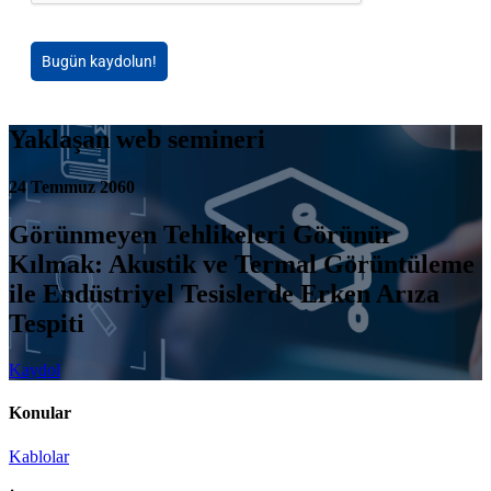
Bugün kaydolun!
Yaklaşan web semineri
24 Temmuz 2060
Görünmeyen Tehlikeleri Görünür
Kılmak: Akustik ve Termal Görüntüleme
ile Endüstriyel Tesislerde Erken Arıza
Tespiti
Kaydol
Konular
Kablolar