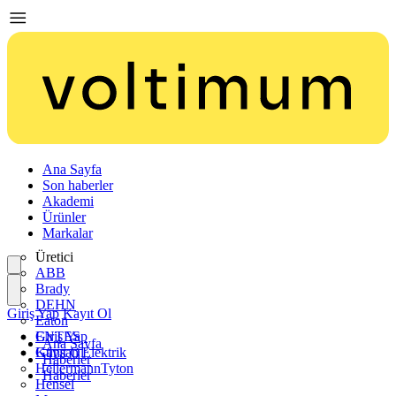
Ana Sayfa
Son haberler
Akademi
Ürünler
Markalar
Üretici
ABB
Brady
DEHN
Giriş Yap
Kayıt Ol
Eaton
ENTES
Giriş Yap
Ana Sayfa
Günsan Elektrik
Kayıt Ol
Haberler
HellermannTyton
Haberler
Hensel