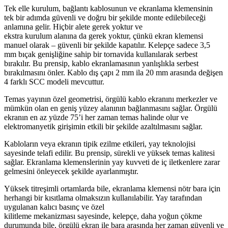
Tek elle kurulum, bağlantı kablosunun ve ekranlama klemensinin
tek bir adımda güvenli ve doğru bir şekilde monte edilebileceği
anlamına gelir. Hiçbir alete gerek yoktur ve
ekstra kurulum alanına da gerek yoktur, çünkü ekran klemensi
manuel olarak – güvenli bir şekilde kapatılır. Kelepçe sadece 3,5
mm bıçak genişliğine sahip bir tornavida kullanılarak serbest
bırakılır. Bu prensip, kablo ekranlamasının yanlışlıkla serbest
bırakılmasını önler. Kablo dış çapı 2 mm ila 20 mm arasında değişen
4 farklı SCC modeli mevcuttur.
Temas yayının özel geometrisi, örgülü kablo ekranını merkezler ve
mümkün olan en geniş yüzey alanının bağlanmasını sağlar. Örgülü
ekranın en az yüzde 75’i her zaman temas halinde olur ve
elektromanyetik girişimin etkili bir şekilde azaltılmasını sağlar.
Kabloların veya ekranın tipik ezilme etkileri, yay teknolojisi
sayesinde telafi edilir. Bu prensip, sürekli ve yüksek temas kalitesi
sağlar. Ekranlama klemenslerinin yay kuvveti de iç iletkenlere zarar
gelmesini önleyecek şekilde ayarlanmıştır.
Yüksek titreşimli ortamlarda bile, ekranlama klemensi nötr bara için
herhangi bir kısıtlama olmaksızın kullanılabilir. Yay tarafından
uygulanan kalıcı basınç ve özel
kilitleme mekanizması sayesinde, kelepçe, daha yoğun çökme
durumunda bile, örgülü ekran ile bara arasında her zaman güvenli ve