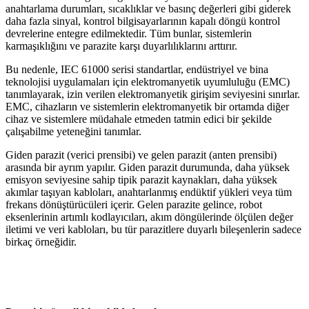
anahtarlama durumları, sıcaklıklar ve basınç değerleri gibi giderek
daha fazla sinyal, kontrol bilgisayarlarının kapalı döngü kontrol
devrelerine entegre edilmektedir. Tüm bunlar, sistemlerin
karmaşıklığını ve parazite karşı duyarlılıklarını arttırır.
Bu nedenle, IEC 61000 serisi standartlar, endüstriyel ve bina
teknolojisi uygulamaları için elektromanyetik uyumluluğu (EMC)
tanımlayarak, izin verilen elektromanyetik girişim seviyesini sınırlar.
EMC, cihazların ve sistemlerin elektromanyetik bir ortamda diğer
cihaz ve sistemlere müdahale etmeden tatmin edici bir şekilde
çalışabilme yeteneğini tanımlar.
Giden parazit (verici prensibi) ve gelen parazit (anten prensibi)
arasında bir ayrım yapılır. Giden parazit durumunda, daha yüksek
emisyon seviyesine sahip tipik parazit kaynakları, daha yüksek
akımlar taşıyan kabloları, anahtarlanmış endüktif yükleri veya tüm
frekans dönüştürücüleri içerir. Gelen parazite gelince, robot
eksenlerinin artımlı kodlayıcıları, akım döngülerinde ölçülen değer
iletimi ve veri kabloları, bu tür parazitlere duyarlı bileşenlerin sadece
birkaç örneğidir.