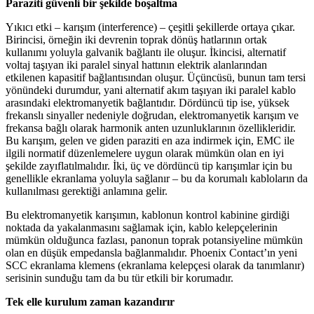
Paraziti güvenli bir şekilde boşaltma
Yıkıcı etki – karışım (interference) – çeşitli şekillerde ortaya çıkar.
Birincisi, örneğin iki devrenin toprak dönüş hatlarının ortak
kullanımı yoluyla galvanik bağlantı ile oluşur. İkincisi, alternatif
voltaj taşıyan iki paralel sinyal hattının elektrik alanlarından
etkilenen kapasitif bağlantısından oluşur. Üçüncüsü, bunun tam tersi
yönündeki durumdur, yani alternatif akım taşıyan iki paralel kablo
arasındaki elektromanyetik bağlantıdır. Dördüncü tip ise, yüksek
frekanslı sinyaller nedeniyle doğrudan, elektromanyetik karışım ve
frekansa bağlı olarak harmonik anten uzunluklarının özellikleridir.
Bu karışım, gelen ve giden paraziti en aza indirmek için, EMC ile
ilgili normatif düzenlemelere uygun olarak mümkün olan en iyi
şekilde zayıflatılmalıdır. İki, üç ve dördüncü tip karışımlar için bu
genellikle ekranlama yoluyla sağlanır – bu da korumalı kabloların da
kullanılması gerektiği anlamına gelir.
Bu elektromanyetik karışımın, kablonun kontrol kabinine girdiği
noktada da yakalanmasını sağlamak için, kablo kelepçelerinin
mümkün olduğunca fazlası, panonun toprak potansiyeline mümkün
olan en düşük empedansla bağlanmalıdır. Phoenix Contact’ın yeni
SCC ekranlama klemens (ekranlama kelepçesi olarak da tanımlanır)
serisinin sunduğu tam da bu tür etkili bir korumadır.
Tek elle kurulum zaman kazandırır