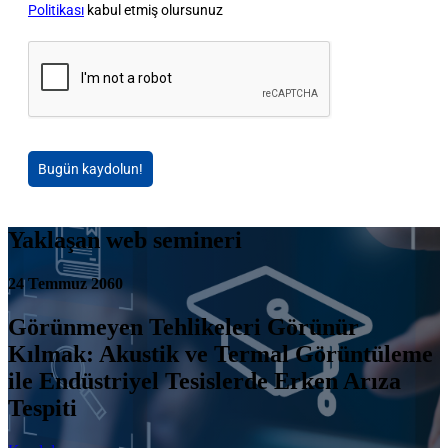
Politikası
kabul etmiş olursunuz
Bugün kaydolun!
Yaklaşan web semineri
24 Temmuz 2060
Görünmeyen Tehlikeleri Görünür
Kılmak: Akustik ve Termal Görüntüleme
ile Endüstriyel Tesislerde Erken Arıza
Tespiti