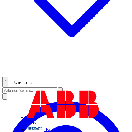
Üretici
12
ABB
Brady