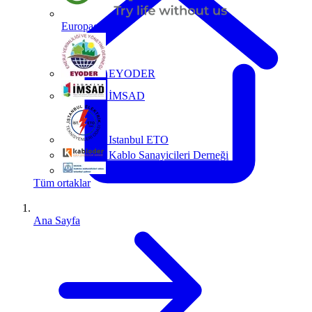
Europacable
EYODER
İMSAD
Istanbul ETO
Kablo Sanayicileri Derneği
MMO
Tüm ortaklar
Ana Sayfa