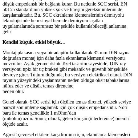
düşük empedanslı bir bağlantı kurar. Bu nedenle SCC serisi, EN
50155 standardının yüksek şok ve titreşim gereksinimlerini de
karşılamaktadır. Bu, SCC ekranlama klemenslerinin demiryolu
teknolojisinde hem sinyal hem de demiryolu taşıtları
uygulamalarında sorunsuz bir şekilde kullanılabileceği anlamına
gelir.
Kendisi küçük, etkisi büyük…
Montaj plakasına veya bir adaptör kullanılarak 35 mm DIN rayına
doğrudan montaj için daha fazla ekranlama klemensi versiyonu
mevcuttur. Ayak geometrisinin özel tasarımı sayesinde, DIN ray
versiyonu tıpkı bir uç braketi gibi mekanik ve güvenli bir şekilde
devreye girer. Tutturulduğunda, bu versiyon elektriksel olarak DIN
rayının yüzeyindeki yaşlanmanın neden olduğu oksit tabakalarına
nüfuz eder ve düşük temas direncine
neden olur.
Genel olarak, SCC serisi için ölçülen temas direnci, yüksek seviye
parazit sönümleme sağlamak için çok düşük empedanslıdır. Nötr
bara ile temas genellikle 1 mOhm’dan
(miliohm) azdır. Sonuç olarak, gelen karışım(interference) önemli
ölçüde azalır.
Agresif çevresel etkilere karşı koruma için, ekranlama klemensleri