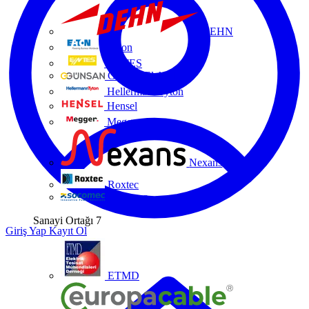
DEHN
Eaton
ENTES
Günsan Elektrik
HellermannTyton
Hensel
Megger
Nexans
Roxtec
Socomec
Sanayi Ortağı
7
Giriş Yap
Kayıt Ol
ETMD