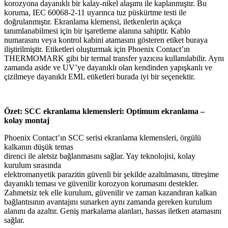
korozyona dayanıklı bir kalay-nikel alaşımı ile kaplanmıştır. Bu
koruma, IEC 60068-2-11 uyarınca tuz püskürtme testi ile
doğrulanmıştır. Ekranlama klemensi, iletkenlerin açıkça
tanımlanabilmesi için bir işaretleme alanına sahiptir. Kablo
numarasını veya kontrol kabini atamasını gösteren etiket buraya
iliştirilmiştir. Etiketleri oluşturmak için Phoenix Contact’ın
THERMOMARK gibi bir termal transfer yazıcısı kullanılabilir. Aynı
zamanda aside ve UV’ye dayanıklı olan kendinden yapışkanlı ve
çizilmeye dayanıklı EML etiketleri burada iyi bir seçenektir.
Özet: SCC ekranlama klemensleri: Optimum ekranlama –
kolay montaj
Phoenix Contact’ın SCC serisi ekranlama klemensleri, örgülü
kalkanın düşük temas
direnci ile aletsiz bağlanmasını sağlar. Yay teknolojisi, kolay
kurulum sırasında
elektromanyetik parazitin güvenli bir şekilde azaltılmasını, titreşime
dayanıklı teması ve güvenilir korozyon korumasını destekler.
Zahmetsiz tek elle kurulum, güvenilir ve zaman kazandıran kalkan
bağlantısının avantajını sunarken aynı zamanda gereken kurulum
alanını da azaltır. Geniş markalama alanları, hassas iletken atamasını
sağlar.