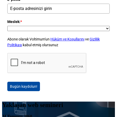
Meslek:
*
Abone olarak Voltimum'un
Hüküm ve Koşullarını
ve
Gizlilik
Politikası
kabul etmiş olursunuz
Bugün kaydolun!
Yaklaşan web semineri
24 Temmuz 2060