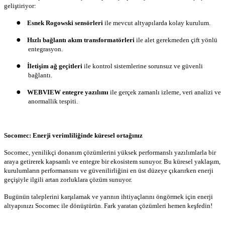
geliştiriyor:
●
Esnek Rogowski sensörleri
ile mevcut altyapılarda kolay kurulum.
●
Hızlı bağlantı akım transformatörleri
ile alet gerekmeden çift yönlü
entegrasyon.
●
İletişim ağ geçitleri
ile kontrol sistemlerine sorunsuz ve güvenli
bağlantı.
●
WEBVIEW entegre yazılımı
ile gerçek zamanlı izleme, veri analizi ve
anormallik tespiti.
Socomec: Enerji verimliliğinde küresel ortağınız
Socomec, yenilikçi donanım çözümlerini yüksek performanslı yazılımlarla bir
araya getirerek kapsamlı ve entegre bir ekosistem sunuyor. Bu küresel yaklaşım,
kurulumların performansını ve güvenilirliğini en üst düzeye çıkarırken enerji
geçişiyle ilgili artan zorluklara çözüm sunuyor.
Bugünün taleplerini karşılamak ve yarının ihtiyaçlarını öngörmek için enerji
altyapınızı Socomec ile dönüştürün. Fark yaratan çözümleri hemen keşfedin!