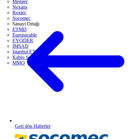
Megger
Nexans
Roxtec
Socomec
Sanayi Ortağı
ETMD
Europacable
EYODER
İMSAD
Istanbul ETO
Kablo Sanayicileri Derneği
MMO
Geri dön Haberler