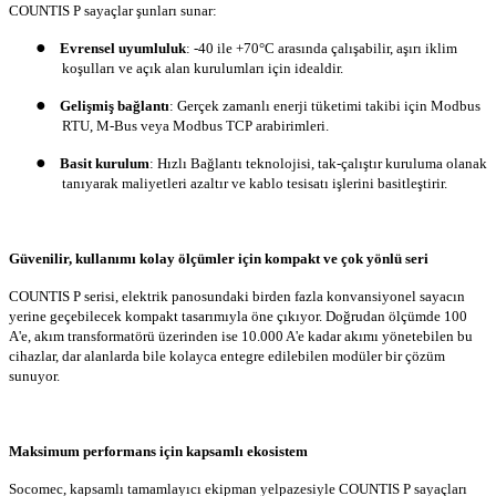
COUNTIS P sayaçlar şunları sunar:
●
Evrensel uyumluluk
: -40 ile +70°C arasında çalışabilir, aşırı iklim
koşulları ve açık alan kurulumları için idealdir.
●
Gelişmiş bağlantı
: Gerçek zamanlı enerji tüketimi takibi için Modbus
RTU, M-Bus veya Modbus TCP arabirimleri.
●
Basit kurulum
: Hızlı Bağlantı teknolojisi, tak-çalıştır kuruluma olanak
tanıyarak maliyetleri azaltır ve kablo tesisatı işlerini basitleştirir.
Güvenilir, kullanımı kolay ölçümler için kompakt ve çok yönlü seri
COUNTIS P serisi, elektrik panosundaki birden fazla konvansiyonel sayacın
yerine geçebilecek kompakt tasarımıyla öne çıkıyor. Doğrudan ölçümde 100
A'e, akım transformatörü üzerinden ise 10.000 A'e kadar akımı yönetebilen bu
cihazlar, dar alanlarda bile kolayca entegre edilebilen modüler bir çözüm
sunuyor.
Maksimum performans için kapsamlı ekosistem
Socomec, kapsamlı tamamlayıcı ekipman yelpazesiyle COUNTIS P sayaçları