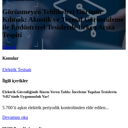
Görünmeyen Tehlikeleri Görünür
Kılmak: Akustik ve Termal Görüntüleme
ile Endüstriyel Tesislerde Erken Arıza
Tespiti
Kaydol
Konular
Elektrik Tesisatı
İlgili içerikler
Elektrik Güvenliğinde Alarm Veren Tablo: İnceleme Yapılan Tesislerin
%82’sinde Uygunsuzluk Var!
5.700’ü aşkın elektrik periyodik kontrolünden elde edilen...
Devamını oku