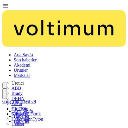
Ana Sayfa
Son haberler
Akademi
Ürünler
Markalar
Üretici
ABB
Brady
DEHN
Giriş Yap
Kayıt Ol
Eaton
ENTES
Giriş Yap
Ana Sayfa
Günsan Elektrik
Kayıt Ol
Haberler
HellermannTyton
Haberler
Hensel