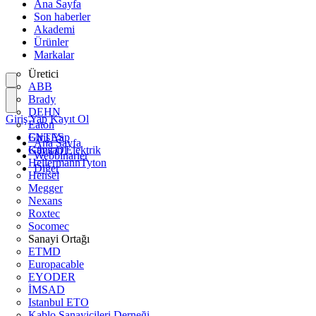
Ana Sayfa
Son haberler
Akademi
Ürünler
Markalar
Üretici
ABB
Brady
DEHN
Giriş Yap
Kayıt Ol
Eaton
ENTES
Giriş Yap
Ana Sayfa
Günsan Elektrik
Kayıt Ol
Webbinarier
HellermannTyton
Diğer
Hensel
Megger
Nexans
Roxtec
Socomec
Sanayi Ortağı
ETMD
Europacable
EYODER
İMSAD
Istanbul ETO
Kablo Sanayicileri Derneği