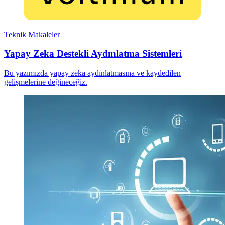
Teknik Makaleler
Yapay Zeka Destekli Aydınlatma Sistemleri
Bu yazımızda yapay zeka aydınlatmasına ve kaydedilen
gelişmelerine değineceğiz.