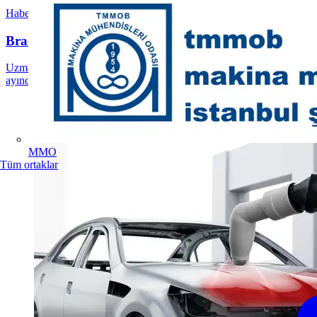
Haberler
Brady Ürün Çözümleri İle WIN Eurasia 2025’te
Uzmanlarımızla yeni tanımlama çözümlerini tartışmak için Mayıs
ayında WIN Eurasia'da bize katılın! Hemen kayıt...
MMO
Tüm ortaklar