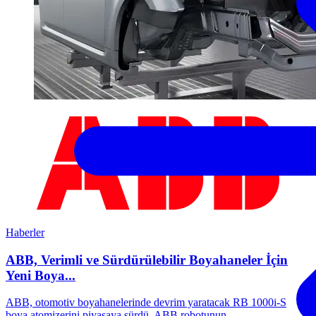
Haberler
ABB, Verimli ve Sürdürülebilir Boyahaneler İçin
Yeni Boya...
ABB, otomotiv boyahanelerinde devrim yaratacak RB 1000i-S
boya atomizerini piyasaya sürdü. ABB robotunun...