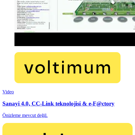
Video
Sanayi 4.0, CC‑Link teknolojisi & e-F@ctory
Önizleme mevcut değil.