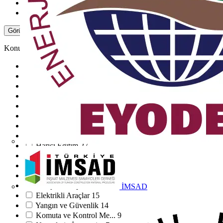
ABB
2
Brady
1
Görüntüle -3 Daha Fazla
Görüntüle Daha Az
Konular
Elektrik Tesisatı
304
Enerji Dağıtımı ve Y...
104
Elektrik ve Ölçüm Te...
80
Kablolar
79
Kablo bağlantı elema...
68
Aydınlatma
47
Enerji verimliliği v...
43
Akıllı Evler ve Bina...
28
Harici Eğitim
27
Yenilenebilir Enerji
22
Tasarım Araçları ve...
20
HVAC
19
Enerji Prensipleri
15
İMSAD
Elektrikli Araçlar
15
Yangın ve Güvenlik
14
Komuta ve Kontrol Me...
9