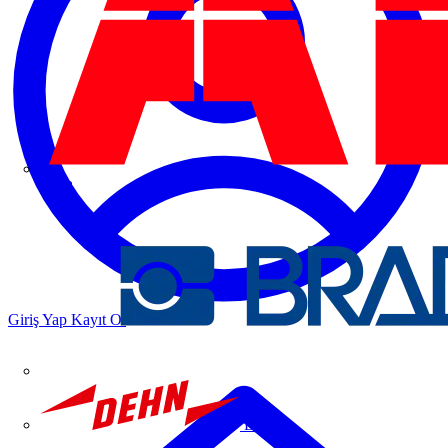
ABB
Giriş Yap
Kayıt Ol
DEHN