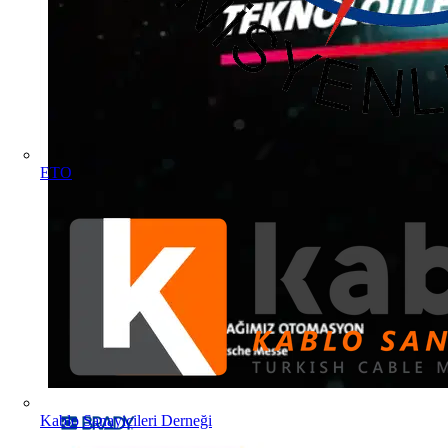
ETO
Kablo Sanayicileri Derneği