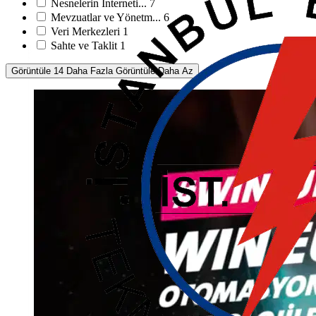
Nesnelerin İnterneti...
7
Mevzuatlar ve Yönetm...
6
Veri Merkezleri
1
Sahte ve Taklit
1
Görüntüle 14 Daha Fazla
Görüntüle Daha Az