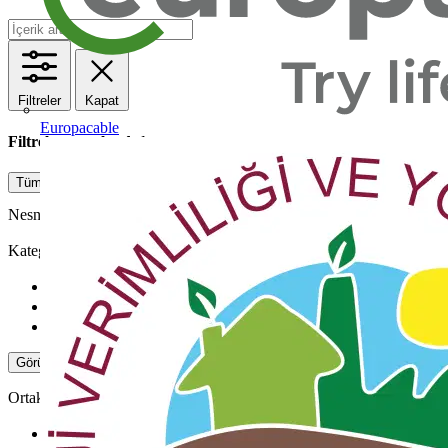
Filtreler
Kapat
Europacable
Filtreler uygulandı
1
Tümünü temizle
Nesnelerin İnterneti (IOT)
Kategori
Haberler
5
Video
1
Teknik Makaleler
1
Görüntüle -3 Daha Fazla
Görüntüle Daha Az
Ortak
Voltimum Türkiye
4