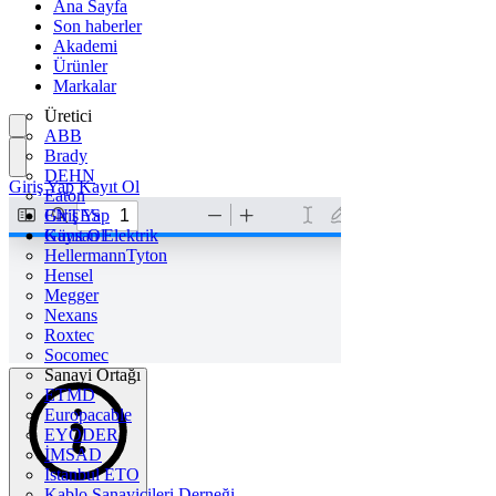
Ana Sayfa
Son haberler
Akademi
Ürünler
Markalar
Üretici
ABB
Brady
DEHN
Giriş Yap
Kayıt Ol
Eaton
ENTES
Giriş Yap
Günsan Elektrik
Kayıt Ol
HellermannTyton
Hensel
Megger
Nexans
Roxtec
Socomec
Sanayi Ortağı
ETMD
Europacable
EYODER
İMSAD
Istanbul ETO
Kablo Sanayicileri Derneği