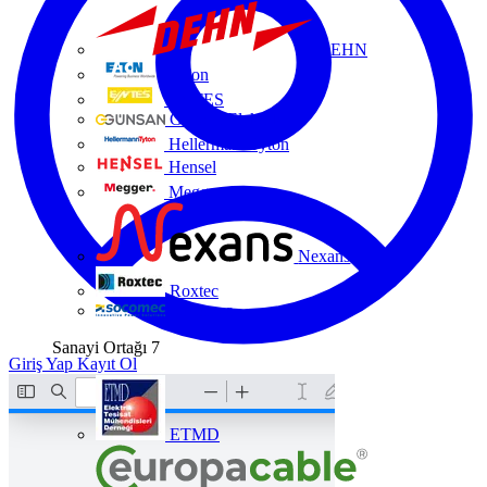
DEHN
Eaton
ENTES
Günsan Elektrik
HellermannTyton
Hensel
Megger
Nexans
Roxtec
Socomec
Sanayi Ortağı
7
Giriş Yap
Kayıt Ol
ETMD