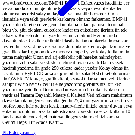
www.bradyeurope.com/BMP41 BMP41 Etiket yazcs istediiniz yer
ve zamanda 25 mm geniliine kadar kesik veya devaml etiketler
oluturma becerisi salayan dayankl ve tanabilir bir zmdr. Gnlk
ilerinizle veya tekli grevlerle kar karya olmanz farketmez, BMP41
yazc kablo iaretleme ve genel tanmlama balant panosu, terminal
blou vb. gibi ok alanl etiketlere kadar tm etiketleme ileriniz iin tek
cihazdr. Bir seferde tmn yazdrn ve iinizi bitirin! Her ortamda
dayankl olacak ekilde retilmitir Plastik ke tamponlaryla dmeye kar
test edilmi yazc dme ve ypranma durumlarnda en uygun koruma ve
gvenlik salar Ergonomik ve merkez dengeli yazc kolay kullanm iin
tutma mahyaldr Uzun mrl arj edilebilir pili hareket halindeyken
yazdrma zellii salar ve sk sk arj etme ihtiyacn azaltr Daha yksek
hacimli yazdrma iin gnde 250 etikete kadar yazdrr Kolay olmas iin
tasarlanmtr Byk LCD arka ak grnebilirlik salar Hzl etiket oluturmak
iin QWERTY klavye, grafik kitapl, ksayol tular ve men zelliklerine
sahiptir WYSIWYG zellii ile ne yazdrdnz grebilirsiniz, bir kez
yazdrmanz yeterlidir Dokunmadan yazdrma iin mknats aksesuar
vardr zel Tasarm Dayankl Materyal Kalitesi Veri miktarn maksimum
dzeye tamak iin gerek boyutta genilii 25,4 mm yazdrr inizi tek tip ve
profesyonel hale getiren kesik materyallerle iinizle gurur duyun veya
etiketin uzunluunu ayarlamak istiyorsanz srekli materyal kullann 10
farkl dayankl endstriyel materyal ile gereksinimlerinizi karlayn
Gelimi Hepsi Bir Arada Kartu...
PDF dosyasını aç