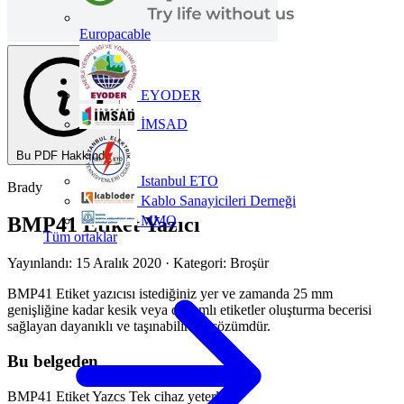
Europacable
EYODER
İMSAD
Bu PDF Hakkında
Istanbul ETO
Brady
Kablo Sanayicileri Derneği
MMO
BMP41 Etiket Yazıcı
Tüm ortaklar
Yayınlandı: 15 Aralık 2020
· Kategori: Broşür
BMP41 Etiket yazıcısı istediğiniz yer ve zamanda 25 mm
genişliğine kadar kesik veya devamlı etiketler oluşturma becerisi
sağlayan dayanıklı ve taşınabilir bir çözümdür.
Bu belgeden
BMP41 Etiket Yazcs Tek cihaz yeterli