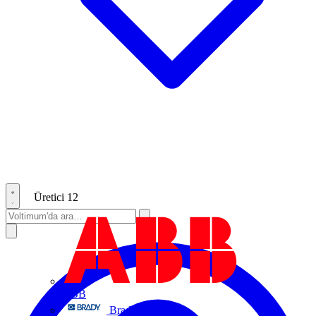
Üretici
12
ABB
Brady