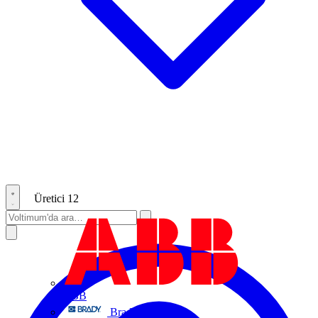
Üretici
12
ABB
Brady