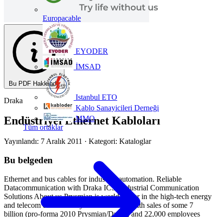
Europacable
EYODER
İMSAD
Bu PDF Hakkında
Istanbul ETO
Draka
Kablo Sanayicileri Derneği
MMO
Endüstriyel Ethernet Kabloları
Tüm ortaklar
Yayınlandı: 7 Aralık 2011
· Kategori: Kataloglar
Bu belgeden
Ethernet and bus cables for industrial automation. Reliable
Datacommunication with Draka ICS: Industrial Communication
Solutions About us Prysmian is world leader in the high-tech energy
and telecom cables and systems industry. With sales of some 7
billion (pro-forma 2010 Prysmian/Draka) and 22,000 employees