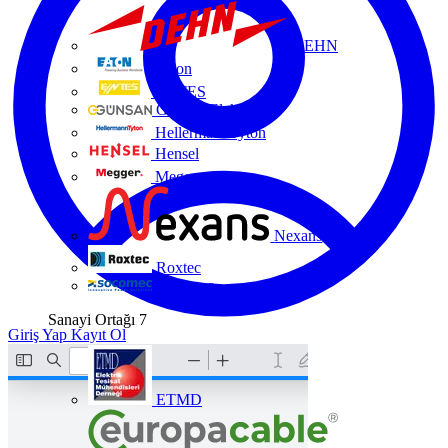
DEHN
Eaton
ENTES
Günsan Elektrik
HellermannTyton
Hensel
Megger
Nexans
Roxtec
Socomec
Sanayi Ortağı
7
Giriş Yap
Kayıt Ol
ETMD