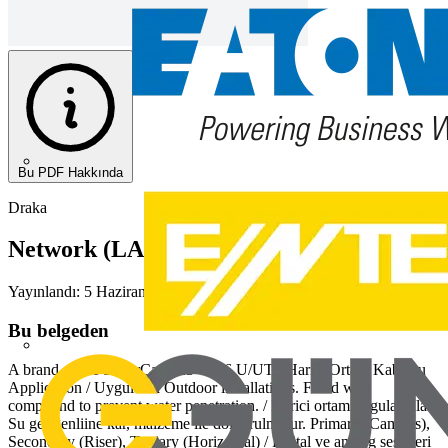
Bu PDF Hakkında
Draka
Network (LAN) Kabloları
Yayınlandı: 5 Haziran 2014
· Kategori: Kataloglar
Bu belgeden
A brand of the SuperCat 6 23 Cat.6 U/UTP Harici Ortam Kablosu
Application / Uygulama Outdoor installations. Filled with
compound to prevent water penetration. / Harici ortam uygulamalar.
Su geirgenliine kar, malzeme ile doldurulmutur. Primary (Campus),
Secondary (Riser), Tertiary (Horizontal) / Dijital ve analog ses, veri