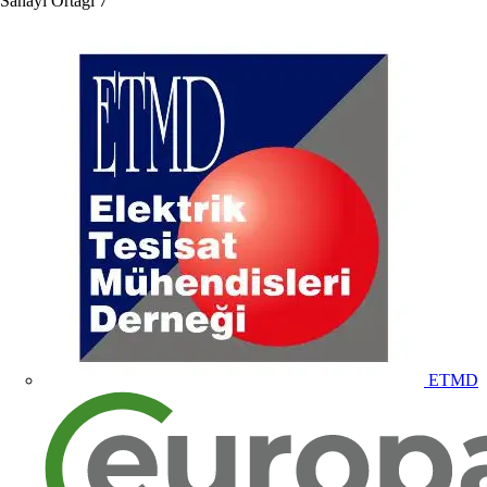
Sanayi Ortağı
7
ETMD