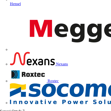
Hensel
Nexans
Roxtec