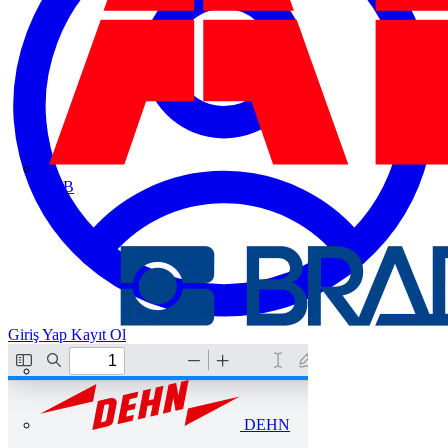
ABB
Giriş Yap
Kayıt Ol
DEHN