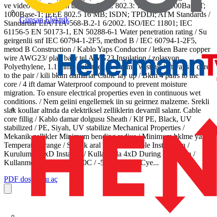
ve video sinyallerinin tanmas. IEEE 802.3: 10Base-T; 100Base-T;
1000Base-T; IEEE 802.5 16 MB; ISDN; TPDDI; ATM Standards /
Günsan Elektrik
Standartlar EIA/TIA-568-B.2-1 6/2002. ISO/IEC 11801; IEC
61156-5 EN 50173-1, EN 50288-6-1 Water penetration rating / Su
geirgenlii snf IEC 60794-1-2F5, method B / IEC 60794-1-2F5,
metod B Construction / Kablo Yaps Conductor / letken Bare copper
wire AWG23/ plak bakr tel AWG23 Insulation / zolasyon
Polyethylene, 1.1 mm / Polietilen, 1.1 mm Twisting / ift yaps 2 cores
to the pair / kili bklm damarlar Cable lay up / Bkm 4 pairs to the
core / 4 ift damar Waterproof compound to prevent moisture
migration. To ensure electrical properties even in continuous wet
conditions. / Nem geiini engellemek iin su geirmez malzeme. Srekli
slak koullar altnda da elektriksel zelliklerin devamll salanr. Cable
core fillig / Kablo damar dolgusu Sheath / Klf PE, Black, UV
stabilized / PE, Siyah, UV stabilize Mechanical Properties /
Mekanik zellikler Minimum bending radius / Minimum bklme yarap
Temperature range / Scaklk aral UC Data Cable Installation /
Kurulumda 8xD Installed / Kullanmda 4xD During operation /
Kullanmda -55C up to +60C / -55C den +60Cye...
PDF dosyasını aç