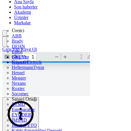
Ana Sayfa
Son haberler
Akademi
Ürünler
Markalar
Üretici
ABB
Brady
DEHN
Giriş Yap
Kayıt Ol
Eaton
ENTES
Giriş Yap
Günsan Elektrik
Kayıt Ol
HellermannTyton
Hensel
Megger
Nexans
Roxtec
Socomec
Sanayi Ortağı
ETMD
Europacable
EYODER
İMSAD
Istanbul ETO
Kablo Sanayicileri Derneği