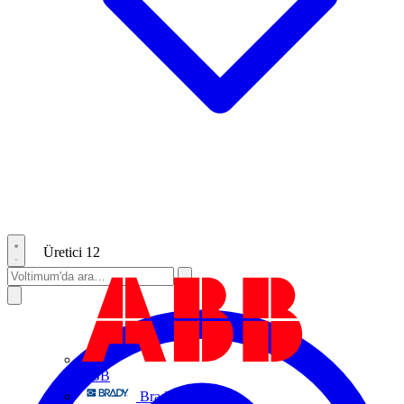
Üretici
12
ABB
Brady