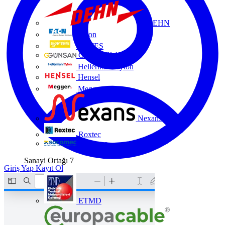
DEHN
Eaton
ENTES
Günsan Elektrik
HellermannTyton
Hensel
Megger
Nexans
Roxtec
Socomec
Sanayi Ortağı
7
Giriş Yap
Kayıt Ol
ETMD