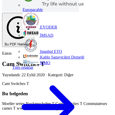
Europacable
EYODER
İMSAD
Bu PDF Hakkında
Istanbul ETO
Eaton
Kablo Sanayicileri Derneği
MMO
Cam Switches T
Tüm ortaklar
Yayınlandı: 22 Eylül 2020
· Kategori: Diğer
Cam Switches T
Bu belgeden
Moeller series Nockenschalter T Cam Switches T Commutateurs
cames T www.eaton.com/moellerproducts