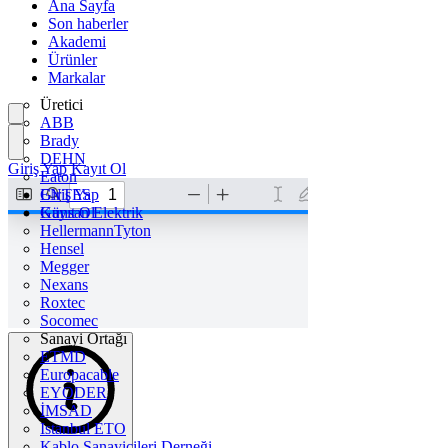
Ana Sayfa
Son haberler
Akademi
Ürünler
Markalar
Üretici
ABB
Brady
DEHN
Giriş Yap
Kayıt Ol
Eaton
ENTES
Giriş Yap
Günsan Elektrik
Kayıt Ol
HellermannTyton
Hensel
Megger
Nexans
Roxtec
Socomec
Sanayi Ortağı
ETMD
Europacable
EYODER
İMSAD
Istanbul ETO
Kablo Sanayicileri Derneği