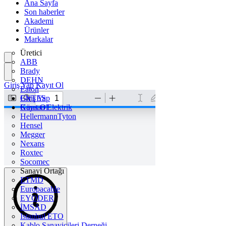
Ana Sayfa
Son haberler
Akademi
Ürünler
Markalar
Üretici
ABB
Brady
DEHN
Giriş Yap
Kayıt Ol
Eaton
ENTES
Giriş Yap
Günsan Elektrik
Kayıt Ol
HellermannTyton
Hensel
Megger
Nexans
Roxtec
Socomec
Sanayi Ortağı
ETMD
Europacable
EYODER
İMSAD
Istanbul ETO
Kablo Sanayicileri Derneği