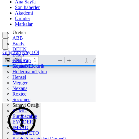
Ana Sayfa
Son haberler
Akademi
Ürünler
Markalar
Üretici
ABB
Brady
DEHN
Giriş Yap
Kayıt Ol
Eaton
ENTES
Giriş Yap
Günsan Elektrik
Kayıt Ol
HellermannTyton
Hensel
Megger
Nexans
Roxtec
Socomec
Sanayi Ortağı
ETMD
Europacable
EYODER
İMSAD
Istanbul ETO
Kablo Sanayicileri Derneği