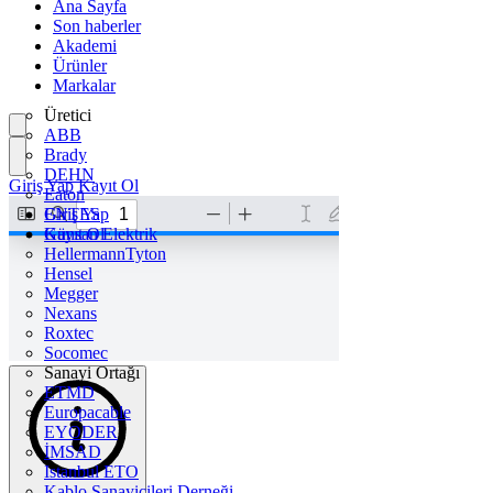
Ana Sayfa
Son haberler
Akademi
Ürünler
Markalar
Üretici
ABB
Brady
DEHN
Giriş Yap
Kayıt Ol
Eaton
ENTES
Giriş Yap
Günsan Elektrik
Kayıt Ol
HellermannTyton
Hensel
Megger
Nexans
Roxtec
Socomec
Sanayi Ortağı
ETMD
Europacable
EYODER
İMSAD
Istanbul ETO
Kablo Sanayicileri Derneği