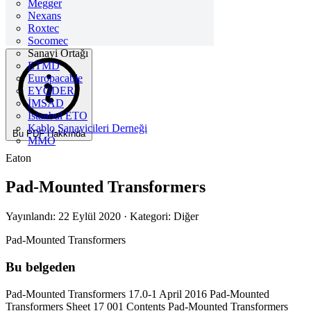
Megger
Nexans
Roxtec
Socomec
Sanayi Ortağı
ETMD
Europacable
EYODER
İMSAD
Istanbul ETO
Kablo Sanayicileri Derneği
Bu PDF Hakkında
MMO
Eaton
Pad-Mounted Transformers
Yayınlandı: 22 Eylül 2020
· Kategori: Diğer
Pad-Mounted Transformers
Bu belgeden
Pad-Mounted Transformers 17.0-1 April 2016 Pad-Mounted
Transformers Sheet 17 001 Contents Pad-Mounted Transformers