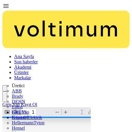
Ana Sayfa
Son haberler
Akademi
Ürünler
Markalar
Üretici
ABB
Brady
DEHN
Giriş Yap
Kayıt Ol
Eaton
ENTES
Giriş Yap
Günsan Elektrik
Kayıt Ol
HellermannTyton
Hensel