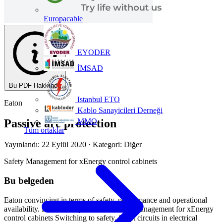
Europacable
EYODER
İMSAD
Bu PDF Hakkında
Istanbul ETO
Eaton
Kablo Sanayicileri Derneği
MMO
Passive arc protection
Tüm ortaklar
Yayınlandı: 22 Eylül 2020
· Kategori: Diğer
Safety Management for xEnergy control cabinets
Bu belgeden
Eaton convincing in terms of safety, performance and operational
availability. Passive arc protection Safety Management for xEnergy
control cabinets Switching to safety. Short circuits in electrical