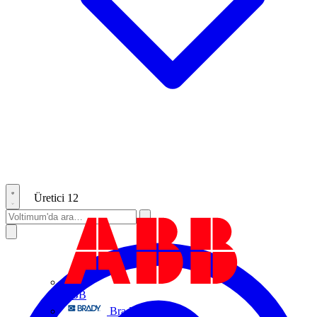
Üretici
12
ABB
Brady