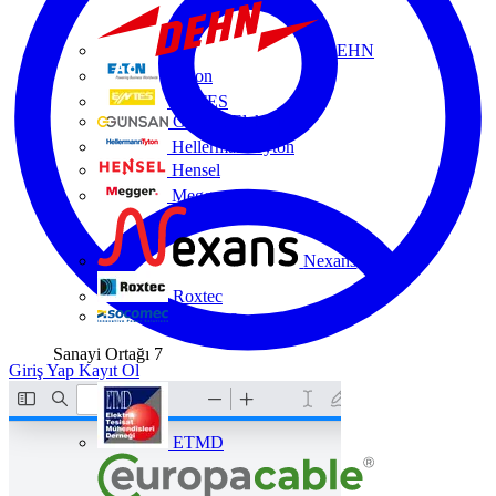
DEHN
Eaton
ENTES
Günsan Elektrik
HellermannTyton
Hensel
Megger
Nexans
Roxtec
Socomec
Sanayi Ortağı
7
Giriş Yap
Kayıt Ol
ETMD