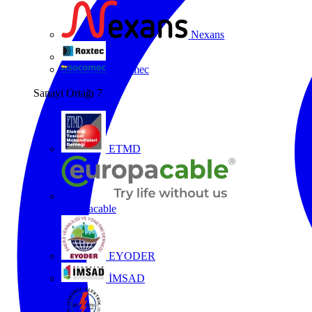
Nexans
Roxtec
Socomec
Sanayi Ortağı
7
ETMD
Europacable
EYODER
İMSAD