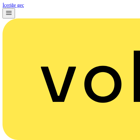
İçeriğe geç