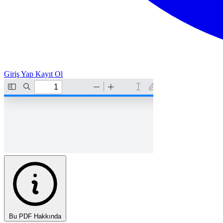
Giriş Yap
Kayıt Ol
Bu PDF Hakkında