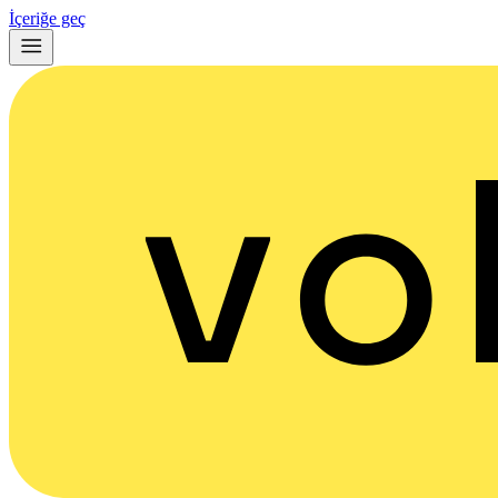
İçeriğe geç