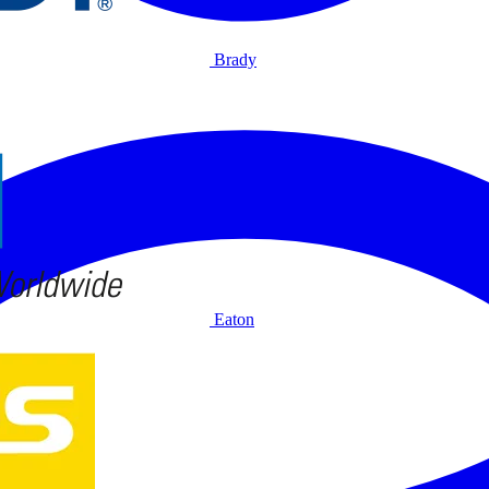
Brady
Eaton