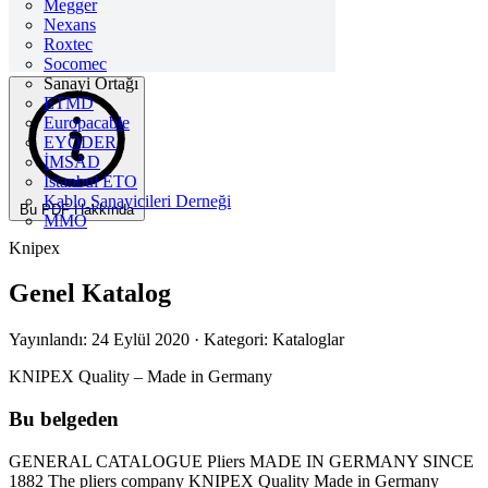
Megger
Nexans
Roxtec
Socomec
Sanayi Ortağı
ETMD
Europacable
EYODER
İMSAD
Istanbul ETO
Kablo Sanayicileri Derneği
Bu PDF Hakkında
MMO
Knipex
Genel Katalog
Yayınlandı: 24 Eylül 2020
· Kategori: Kataloglar
KNIPEX Quality – Made in Germany
Bu belgeden
GENERAL CATALOGUE Pliers MADE IN GERMANY SINCE
1882 The pliers company KNIPEX Quality Made in Germany