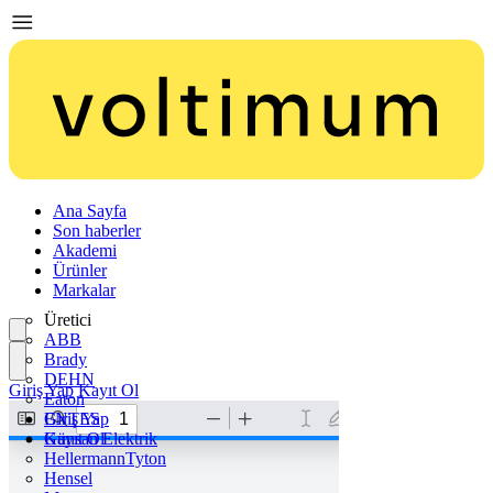
Ana Sayfa
Son haberler
Akademi
Ürünler
Markalar
Üretici
ABB
Brady
DEHN
Giriş Yap
Kayıt Ol
Eaton
ENTES
Giriş Yap
Günsan Elektrik
Kayıt Ol
HellermannTyton
Hensel