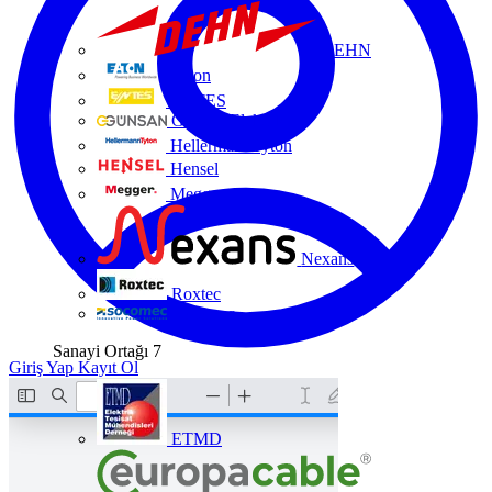
DEHN
Eaton
ENTES
Günsan Elektrik
HellermannTyton
Hensel
Megger
Nexans
Roxtec
Socomec
Sanayi Ortağı
7
Giriş Yap
Kayıt Ol
ETMD