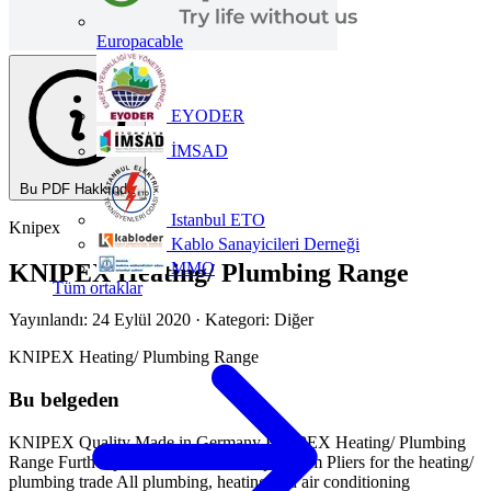
Europacable
EYODER
İMSAD
Bu PDF Hakkında
Istanbul ETO
Knipex
Kablo Sanayicileri Derneği
MMO
KNIPEX Heating/ Plumbing Range
Tüm ortaklar
Yayınlandı: 24 Eylül 2020
· Kategori: Diğer
KNIPEX Heating/ Plumbing Range
Bu belgeden
KNIPEX Quality Made in Germany KNIPEX Heating/ Plumbing
Range Further products on www.knipex.com Pliers for the heating/
plumbing trade All plumbing, heating and air conditioning