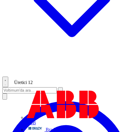
Üretici
12
ABB
Brady