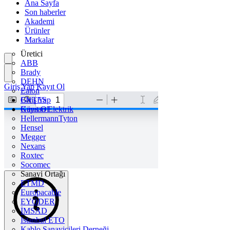
Ana Sayfa
Son haberler
Akademi
Ürünler
Markalar
Üretici
ABB
Brady
DEHN
Giriş Yap
Kayıt Ol
Eaton
ENTES
Giriş Yap
Günsan Elektrik
Kayıt Ol
HellermannTyton
Hensel
Megger
Nexans
Roxtec
Socomec
Sanayi Ortağı
ETMD
Europacable
EYODER
İMSAD
Istanbul ETO
Kablo Sanayicileri Derneği