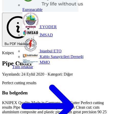
Europacable
EYODER
İMSAD
Bu PDF Hakkında
Istanbul ETO
Knipex
Kablo Sanayicileri Derneği
MMO
Pipe Cutter
Tüm ortaklar
Yayınlandı: 24 Eylül 2020
· Kategori: Diğer
Perfect cutting results
Bu belgeden
KNIPEX Quality Made in Germany Pipe Cutter Perfect cutting
results Pipe Cutter for plastic composite pipes Clean cut: cuts
aluminium composite and plastic pipes with great precision 90 25