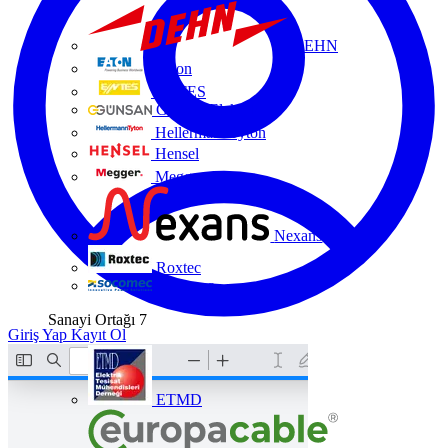
DEHN
Eaton
ENTES
Günsan Elektrik
HellermannTyton
Hensel
Megger
Nexans
Roxtec
Socomec
Sanayi Ortağı
7
Giriş Yap
Kayıt Ol
ETMD