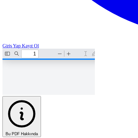
Giriş Yap
Kayıt Ol
Bu PDF Hakkında