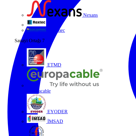
Nexans
Roxtec
Socomec
Sanayi Ortağı
7
ETMD
Europacable
EYODER
İMSAD