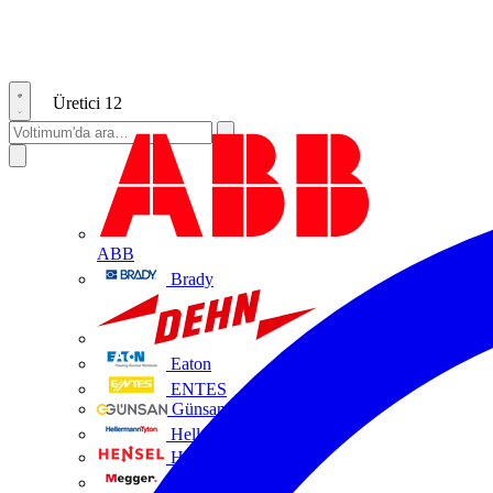
Üretici
12
ABB
Brady
DEHN
Eaton
ENTES
Günsan Elektrik
HellermannTyton
Hensel
Megger