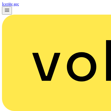
İçeriğe geç