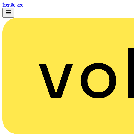
İçeriğe geç