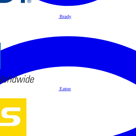
Brady
Eaton