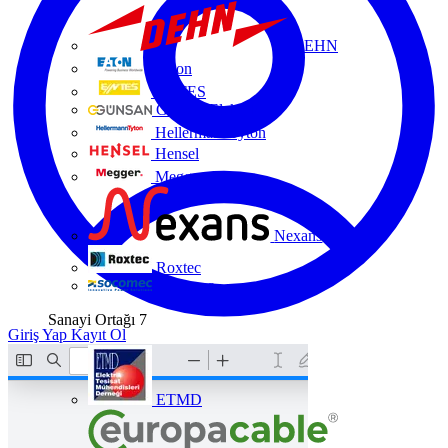
DEHN
Eaton
ENTES
Günsan Elektrik
HellermannTyton
Hensel
Megger
Nexans
Roxtec
Socomec
Sanayi Ortağı
7
Giriş Yap
Kayıt Ol
ETMD