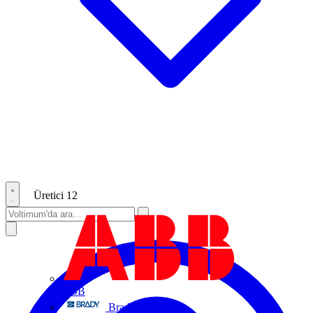
Üretici
12
ABB
Brady