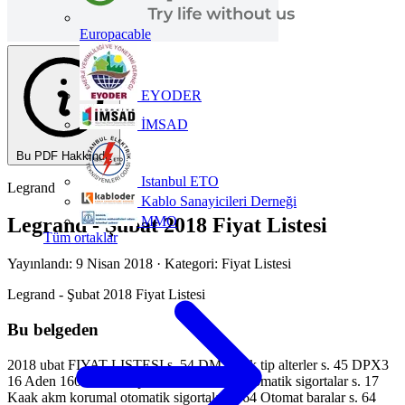
Europacable
EYODER
İMSAD
Bu PDF Hakkında
Istanbul ETO
Legrand
Kablo Sanayicileri Derneği
MMO
Legrand - Şubat 2018 Fiyat Listesi
Tüm ortaklar
Yayınlandı: 9 Nisan 2018
· Kategori: Fiyat Listesi
Legrand - Şubat 2018 Fiyat Listesi
Bu belgeden
2018 ubat FIYAT LISTESI s. 54 DMX3 ak tip alterler s. 45 DPX3
16 Aden 1600 Ae kompakt alterler s. 16 Otomatik sigortalar s. 17
Kaak akm korumal otomatik sigortalar s. 64 Otomat baralar s. 64