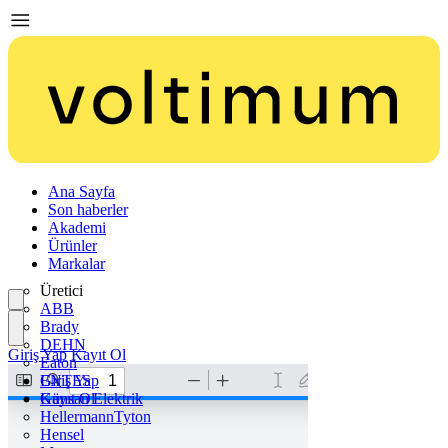
Ana Sayfa
Son haberler
Akademi
Ürünler
Markalar
Üretici
ABB
Brady
DEHN
Giriş Yap
Kayıt Ol
Eaton
ENTES
Giriş Yap
Günsan Elektrik
Kayıt Ol
HellermannTyton
Hensel