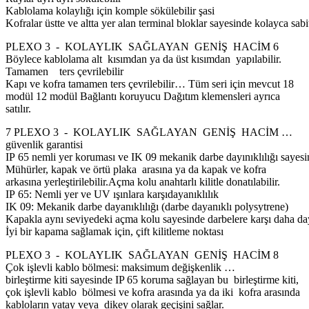
Kablolama kolaylığı için komple sökülebilir şasi
Kofralar üstte ve altta yer alan terminal bloklar sayesinde kolayca sabit
PLEXO 3 - KOLAYLIK SAĞLAYAN GENİŞ HACİM 6
Böylece kablolama alt kısımdan ya da üst kısımdan yapılabilir.
Tamamen ters çevrilebilir
Kapı ve kofra tamamen ters çevrilebilir… Tüm seri için mevcut 18
modül 12 modül Bağlantı koruyucu Dağıtım klemensleri ayrıca
satılır.
7 PLEXO 3 - KOLAYLIK SAĞLAYAN GENİŞ HACİM …
güvenlik garantisi
IP 65 nemli yer koruması ve IK 09 mekanik darbe dayınıklılığı sayesind
Mühürler, kapak ve örtü plaka arasına ya da kapak ve kofra
arkasına yerleştirilebilir.Açma kolu anahtarlı kilitle donatılabilir.
IP 65: Nemli yer ve UV ışınlara karşıdayanıklılık
IK 09: Mekanik darbe dayanıklılığı (darbe dayanıklı polysytrene)
Kapakla aynı seviyedeki açma kolu sayesinde darbelere karşı daha da
İyi bir kapama sağlamak için, çift kilitleme noktası
PLEXO 3 - KOLAYLIK SAĞLAYAN GENİŞ HACİM 8
Çok işlevli kablo bölmesi: maksimum değişkenlik …
birleştirme kiti sayesinde IP 65 koruma sağlayan bu birleştirme kiti,
çok işlevli kablo bölmesi ve kofra arasında ya da iki kofra arasında
kabloların yatay veya dikey olarak geçişini sağlar.