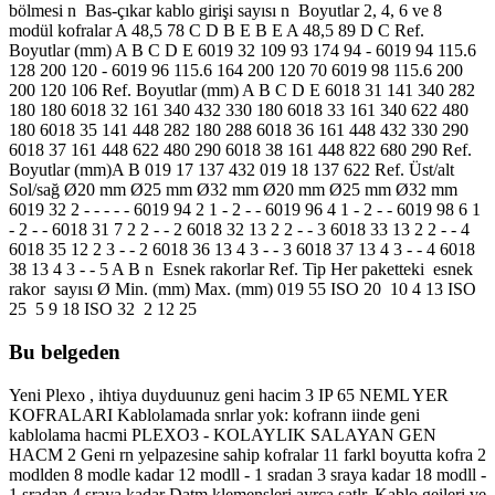
bölmesi n Bas-çıkar kablo girişi sayısı n Boyutlar 2, 4, 6 ve 8
modül kofralar A 48,5 78 C D B E B E A 48,5 89 D C Ref.
Boyutlar (mm) A B C D E 6019 32 109 93 174 94 - 6019 94 115.6
128 200 120 - 6019 96 115.6 164 200 120 70 6019 98 115.6 200
200 120 106 Ref. Boyutlar (mm) A B C D E 6018 31 141 340 282
180 180 6018 32 161 340 432 330 180 6018 33 161 340 622 480
180 6018 35 141 448 282 180 288 6018 36 161 448 432 330 290
6018 37 161 448 622 480 290 6018 38 161 448 822 680 290 Ref.
Boyutlar (mm)A B 019 17 137 432 019 18 137 622 Ref. Üst/alt
Sol/sağ Ø20 mm Ø25 mm Ø32 mm Ø20 mm Ø25 mm Ø32 mm
6019 32 2 - - - - - 6019 94 2 1 - 2 - - 6019 96 4 1 - 2 - - 6019 98 6 1
- 2 - - 6018 31 7 2 2 - - 2 6018 32 13 2 2 - - 3 6018 33 13 2 2 - - 4
6018 35 12 2 3 - - 2 6018 36 13 4 3 - - 3 6018 37 13 4 3 - - 4 6018
38 13 4 3 - - 5 A B n Esnek rakorlar Ref. Tip Her paketteki esnek
rakor sayısı Ø Min. (mm) Max. (mm) 019 55 ISO 20 10 4 13 ISO
25 5 9 18 ISO 32 2 12 25
Bu belgeden
Yeni Plexo , ihtiya duyduunuz geni hacim 3 IP 65 NEML YER
KOFRALARI Kablolamada snrlar yok: kofrann iinde geni
kablolama hacmi PLEXO3 - KOLAYLIK SALAYAN GEN
HACM 2 Geni rn yelpazesine sahip kofralar 11 farkl boyutta kofra 2
modlden 8 modle kadar 12 modll - 1 sradan 3 sraya kadar 18 modll -
1 sradan 4 sraya kadar Datm klemensleri ayrca satlr. Kablo geileri ve