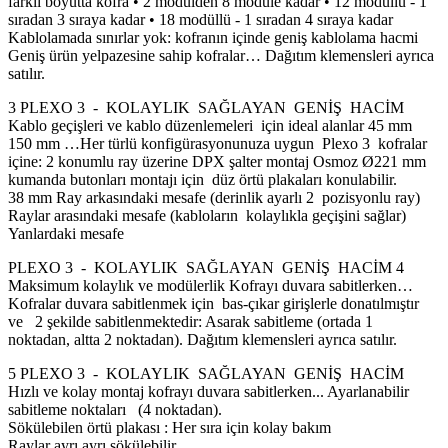
farklı boyutta kofra • 2 modülden 8 modüle kadar • 12 modüllü - 1
sıradan 3 sıraya kadar • 18 modüllü - 1 sıradan 4 sıraya kadar
Kablolamada sınırlar yok: kofranın içinde geniş kablolama hacmi
Geniş ürün yelpazesine sahip kofralar… Dağıtım klemensleri ayrıca
satılır.
3 PLEXO 3 - KOLAYLIK SAĞLAYAN GENİŞ HACİM
Kablo geçişleri ve kablo düzenlemeleri için ideal alanlar 45 mm
150 mm …Her türlü konfigürasyonunuza uygun Plexo 3 kofralar
içine: 2 konumlu ray üzerine DPX şalter montaj Osmoz Ø221 mm
kumanda butonları montajı için düz örtü plakaları konulabilir.
38 mm Ray arkasındaki mesafe (derinlik ayarlı 2 pozisyonlu ray)
Raylar arasındaki mesafe (kabloların kolaylıkla geçişini sağlar)
Yanlardaki mesafe
PLEXO 3 - KOLAYLIK SAĞLAYAN GENİŞ HACİM 4
Maksimum kolaylık ve modülerlik Kofrayı duvara sabitlerken…
Kofralar duvara sabitlenmek için bas-çıkar girişlerle donatılmıştır
ve 2 şekilde sabitlenmektedir: Asarak sabitleme (ortada 1
noktadan, altta 2 noktadan). Dağıtım klemensleri ayrıca satılır.
5 PLEXO 3 - KOLAYLIK SAĞLAYAN GENİŞ HACİM
Hızlı ve kolay montaj kofrayı duvara sabitlerken... Ayarlanabilir
sabitleme noktaları (4 noktadan).
Sökülebilen örtü plakası : Her sıra için kolay bakım
Raylar ayrı ayrı sökülebilir