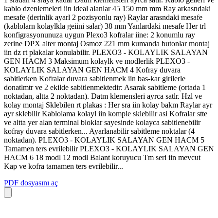
kablo dzenlemeleri iin ideal alanlar 45 150 mm mm Ray arkasndaki
mesafe (derinlik ayarl 2 pozisyonlu ray) Raylar arasndaki mesafe
(kablolarn kolaylkla geiini salar) 38 mm Yanlardaki mesafe Her trl
konfigrasyonunuza uygun Plexo3 kofralar iine: 2 konumlu ray
zerine DPX alter montaj Osmoz 221 mm kumanda butonlar montaj
iin dz rt plakalar konulabilir. PLEXO3 - KOLAYLIK SALAYAN
GEN HACM 3 Maksimum kolaylk ve modlerlik PLEXO3 -
KOLAYLIK SALAYAN GEN HACM 4 Kofray duvara
sabitlerken Kofralar duvara sabitlenmek iin bas-kar girilerle
donatlmtr ve 2 ekilde sabitlenmektedir: Asarak sabitleme (ortada 1
noktadan, altta 2 noktadan). Datm klemensleri ayrca satlr. Hzl ve
kolay montaj Sklebilen rt plakas : Her sra iin kolay bakm Raylar ayr
ayr sklebilir Kablolama kolayl iin komple sklebilir asi Kofralar stte
ve altta yer alan terminal bloklar sayesinde kolayca sabitlenebilir
kofray duvara sabitlerken... Ayarlanabilir sabitleme noktalar (4
noktadan). PLEXO3 - KOLAYLIK SALAYAN GEN HACM 5
Tamamen ters evrilebilir PLEXO3 - KOLAYLIK SALAYAN GEN
HACM 6 18 modl 12 modl Balant koruyucu Tm seri iin mevcut
Kap ve kofra tamamen ters evrilebilir...
PDF dosyasını aç