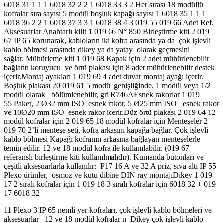
6018 31 1 1 1 6018 32 2 2 1 6018 33 3 2 Her sırası 18 modüllü
kofralar sıra sayısı 5 modül boşluk kapağı sayısı 1 6018 35 1 1 1
6018 36 2 2 1 6018 37 3 3 1 6018 38 4 3 019 55 019 66 Adet Ref.
Aksesuarlar Anahtarlı kilit 1 019 66 N° 850 Birleştirme kiti 2 019
67 IP 65 korunarak, kabloların iki kofra arasında ya da çok işlevli
kablo bölmesi arasında dikey ya da yatay olarak geçmesini
sağlar. Mühürleme kiti 1 019 68 Kapak için 2 adet mühürlenebilir
bağlantı koruyucu ve örtü plakası için 8 adet mühürlenebilir destek
içerir.Montaj ayakları 1 019 69 4 adet duvar montaj ayağı içerir.
Boşluk plakası 20 019 61 5 modül genişliğinde, 1 modül veya 1/2
modül olarak bölümlenebilir, gri R746AEsnek rakorlar 1 019
55 Paket, 2 Ø32 mm ISO esnek rakor, 5 Ø25 mm ISO esnek rakor
ve 10Ø20 mm ISO esnek rakor içerir.Düz örtü plakası 2 019 64 12
modül kofralar için 2 019 65 18 modül kofralar için Menteşeler 2
019 70 2’li menteşe seti, kofra arkasını kapağa bağlar. Çok işlevli
kablo bölmesi Kapağı kofranın arkasına bağlayan menteşelerle
temin edilir. 12 ve 18 modül kofra ile kullanılabilir. (019 67
referanslı birleştirme kiti kullanılmalıdır). Kumanda butonları ve
çeşitli aksesuarlarla kullanılır: P17 16 A ve 32 A priz, sıva altı IP 55
Plexo ürünler, osmoz ve kutu dibine DIN ray montajıDikey 1 019
17 2 sıralı kofralar için 1 019 18 3 sıralı kofralar için 6018 32 + 019
17 6018 32
11 Plexo 3 IP 65 nemli yer kofraları, çok işlevli kablo bölmeleri ve
aksesuarlar 12 ve 18 modül kofralar n Dikey çok işlevli kablo