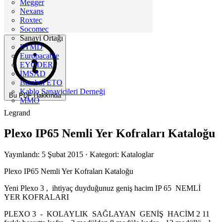
Megger
Nexans
Roxtec
Socomec
Sanayi Ortağı
ETMD
Europacable
EYODER
İMSAD
Istanbul ETO
Kablo Sanayicileri Derneği
Bu PDF Hakkında
MMO
Legrand
Plexo IP65 Nemli Yer Kofraları Kataloğu
Yayınlandı: 5 Şubat 2015
· Kategori: Kataloglar
Plexo IP65 Nemli Yer Kofraları Kataloğu
Yeni Plexo 3 , ihtiyaç duyduğunuz geniş hacim IP 65 NEMLİ
YER KOFRALARI
PLEXO 3 - KOLAYLIK SAĞLAYAN GENİŞ HACİM 2 11