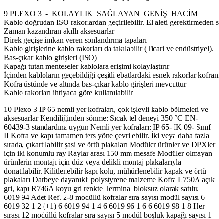
9 PLEXO 3 - KOLAYLIK SAĞLAYAN GENİŞ HACİM
Kablo doğrudan ISO rakorlardan geçirilebilir. El aleti gerektirmeden sa
Zaman kazandıran akıllı aksesuarlar
Direk geçişe imkan veren sonlandırma tapaları
Kablo girişlerine kablo rakorları da takılabilir (Ticari ve endüstriyel).
Bas-çıkar kablo girişleri (ISO)
Kapağı tutan menteşeler kablolara erişimi kolaylaştırır
İçinden kabloların geçebildiği çeşitli ebatlardaki esnek rakorlar kofra
Kofra üstünde ve altında bas-çıkar kablo girişleri mevcuttur
Kablo rakorları ihtiyaca göre kullanılabilir
10 Plexo 3 IP 65 nemli yer kofraları, çok işlevli kablo bölmeleri ve
aksesuarlar Kendiliğinden sönme: Sıcak tel deneyi 350 °C EN-
60439-3 standardına uygun Nemli yer kofraları: IP 65- IK 09- Sınıf
II Kofra ve kapı tamamen ters yöne çevrilebilir. İki veya daha fazla
sırada, çıkartılabilir şasi ve örtü plakaları Modüler ürünler ve DPXler
için iki konumlu ray Raylar arası 150 mm mesafe Modüler olmayan
ürünlerin montajı için düz veya delikli montaj plakalarıyla
donatılabilir. Kilitlenebilir kapı kolu, mühürlenebilir kapak ve örtü
plakaları Darbeye dayanıklı polystyrene malzeme Kofra L750A açık
gri, kapı R746A koyu gri renkte Terminal bloksuz olarak satılır.
6019 94 Adet Ref. 2-8 modüllü kofralar sıra sayısı modül sayısı 6
6019 32 1 2 (+1) 6 6019 94 1 4 6 6019 96 1 6 6 6019 98 1 8 Her
sırası 12 modüllü kofralar sıra sayısı 5 modül boşluk kapağı sayısı 1