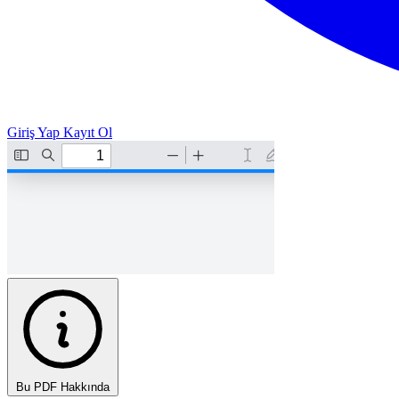
Giriş Yap
Kayıt Ol
Bu PDF Hakkında