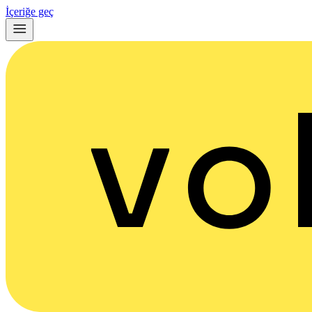
İçeriğe geç