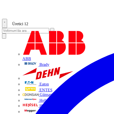
Üretici
12
ABB
Brady
DEHN
Eaton
ENTES
Günsan Elektrik
HellermannTyton
Hensel
Megger