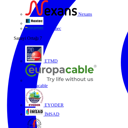
Nexans
Roxtec
Socomec
Sanayi Ortağı
7
ETMD
Europacable
EYODER
İMSAD