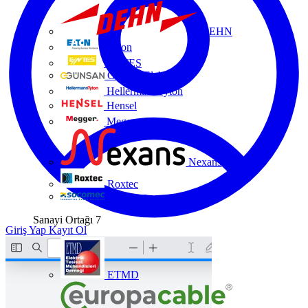
DEHN
Eaton
ENTES
Günsan Elektrik
HellermannTyton
Hensel
Megger
Nexans
Roxtec
Socomec
Sanayi Ortağı
7
Giriş Yap
Kayıt Ol
ETMD