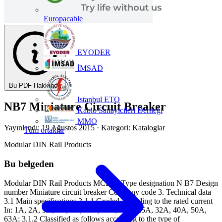
Europacable
EYODER
İMSAD
Bu PDF Hakkında
Istanbul ETO
NB7 Miniature Circuit Breaker
Kablo Sanayicileri Derneği
MMO
Yayınlandı: 19 Ağustos 2015
· Kategori: Kataloglar
Tüm ortaklar
Modular DIN Rail Products
Bu belgeden
Modular DIN Rail Products MCB 2. Type designation N B7 Design
number Miniature circuit breaker Company code 3. Technical data
3.1 Main specifications 3.1.1 Graded according to the rated current
In: 1A, 2A, 3A, 4A, 6A, 10A, 16A, 20A, 25A, 32A, 40A, 50A,
63A; 3.1.2 Classified as follows according to the type of