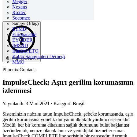
Megger
Nexans
Roxtec
Socomec
Sanayi Ortağı
ETMD
Europacable
EYODER
İMSAD
Istanbul ETO
Kablo Sanayicileri Derneği
Bu PDF Hakkında
MMO
Phoenix Contact
ImpulseCheck: Aşırı gerilim korumasının
izlenmesi
Yayınlandı: 3 Mart 2021
· Kategori: Broşür
Sisteminizin nabzını tutun ImpulseCheck, şebeke korumasında, aşırı
gerilim korumasına yönelik dünyanın ilk akıllı yardımcı sistemidir.
Modül, her bir koruma cihazının sağlık durumunu bulut bağlantısı
üzerinden ölçmenize olanak tanır ve yeni dijital hizmetler sunar.
ImpulseCheck COMPLETE line serisinin bir parçasıdır. Ayrıntılı