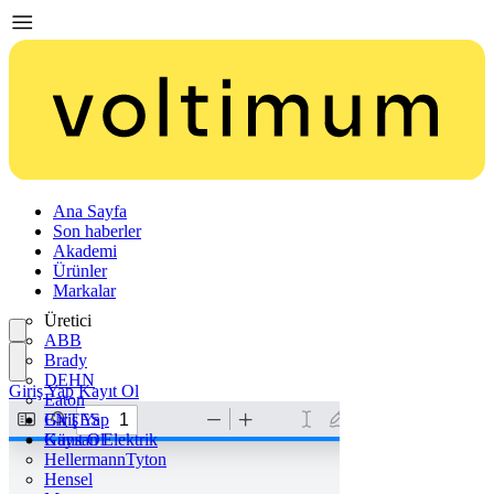
Ana Sayfa
Son haberler
Akademi
Ürünler
Markalar
Üretici
ABB
Brady
DEHN
Giriş Yap
Kayıt Ol
Eaton
ENTES
Giriş Yap
Günsan Elektrik
Kayıt Ol
HellermannTyton
Hensel