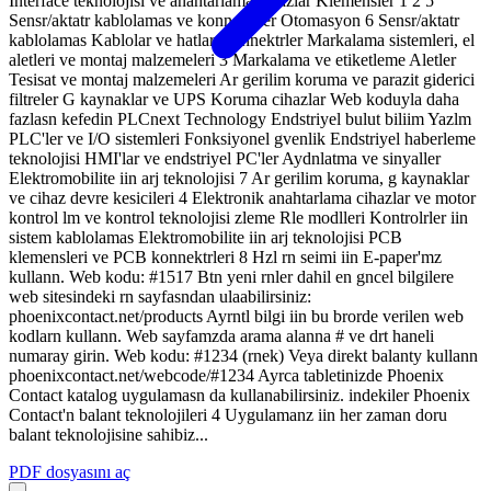
Interface teknolojisi ve anahtarlama cihazlar Klemensler 1 2 5
Sensr/aktatr kablolamas ve konnektrler Otomasyon 6 Sensr/aktatr
kablolamas Kablolar ve hatlar Konnektrler Markalama sistemleri, el
aletleri ve montaj malzemeleri 3 Markalama ve etiketleme Aletler
Tesisat ve montaj malzemeleri Ar gerilim koruma ve parazit giderici
filtreler G kaynaklar ve UPS Koruma cihazlar Web koduyla daha
fazlasn kefedin PLCnext Technology Endstriyel bulut biliim Yazlm
PLC'ler ve I/O sistemleri Fonksiyonel gvenlik Endstriyel haberleme
teknolojisi HMI'lar ve endstriyel PC'ler Aydnlatma ve sinyaller
Elektromobilite iin arj teknolojisi 7 Ar gerilim koruma, g kaynaklar
ve cihaz devre kesicileri 4 Elektronik anahtarlama cihazlar ve motor
kontrol lm ve kontrol teknolojisi zleme Rle modlleri Kontrolrler iin
sistem kablolamas Elektromobilite iin arj teknolojisi PCB
klemensleri ve PCB konnektrleri 8 Hzl rn seimi iin E-paper'mz
kullann. Web kodu: #1517 Btn yeni rnler dahil en gncel bilgilere
web sitesindeki rn sayfasndan ulaabilirsiniz:
phoenixcontact.net/products Ayrntl bilgi iin bu brorde verilen web
kodlarn kullann. Web sayfamzda arama alanna # ve drt haneli
numaray girin. Web kodu: #1234 (rnek) Veya direkt balanty kullann
phoenixcontact.net/webcode/#1234 Ayrca tabletinizde Phoenix
Contact katalog uygulamasn da kullanabilirsiniz. indekiler Phoenix
Contact'n balant teknolojileri 4 Uygulamanz iin her zaman doru
balant teknolojisine sahibiz...
PDF dosyasını aç