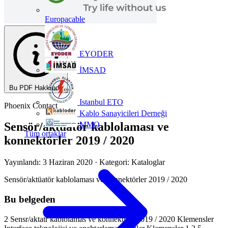
Europacable
EYODER
İMSAD
Bu PDF Hakkında
Istanbul ETO
Phoenix Contact
Kablo Sanayicileri Derneği
MMO
Sensör/aktüatör kablolaması ve
Tüm ortaklar
konnektörler 2019 / 2020
Yayınlandı: 3 Haziran 2020
· Kategori: Kataloglar
Sensör/aktüatör kablolaması ve konnektörler 2019 / 2020
Bu belgeden
2 Sensr/aktatr kablolamas ve konnektrler 2019 / 2020 Klemensler