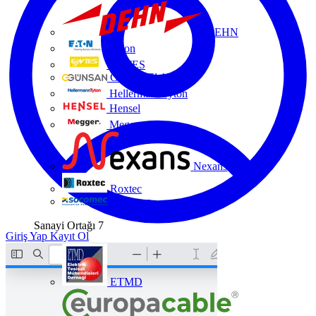
DEHN
Eaton
ENTES
Günsan Elektrik
HellermannTyton
Hensel
Megger
Nexans
Roxtec
Socomec
Sanayi Ortağı
7
Giriş Yap
Kayıt Ol
ETMD