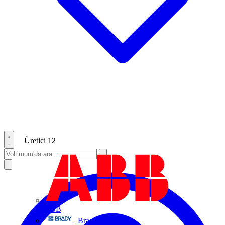
Üretici
12
ABB
Brady