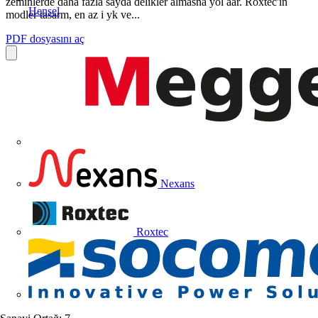
zeminlerde daha fazla sayda delikler almasna yol aar. Roxtec'in
Hensel
modler tasarm, en az i yk ve...
PDF dosyasını aç
Nexans
Roxtec