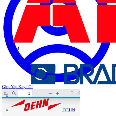
ABB
Giriş Yap
Kayıt Ol
DEHN