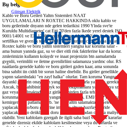
Bu belgeden
Günsan Elektrik
Kablo ve Boru Geileri Yaltm Sistemleri NAAT
UYGULAMALARI N ROXTEC HAKKINDA oklu kablo ve
boru geilerinde dnyann nde gelen tedarikisi 1990 Ylnda sve'te
Kuruldu Multidiameter' cat Etti 70'den fazla lkede yerel destek ISO
9001/14001 ve EN 13980 sertifikalarna sahip 250'den fazla rn
sertifikas ve gvenlik tescil kayd Yangn durdurucudan daha fazlas
Roxtec kablo ve boru yaltm sistemleri yangna kar koruma salar -
ama bunun yannda gaz, su ve dier eitli risk faktrlerine kar da korur.
zmlerimizin kullanm kolaydr ve inaat projenizin btn aamalarnda
gvenlii, verimlilii ve iletme gvenilirliini salamanza yardmc olur. RS
naatlarda genelde kablo ve boru girileri gzden kaar, ama sonunda
bina sahibi iin ciddi bir sorun haline dnebilir. Bu giriler genellikle
yapnn salamlndaki "en zayf halka" olurlar. Tam koruma Yangna
dayankl girilerin onaylanm yangn durdurucularla yaltlmas gerekir.
Ancak, bina sahibinin en byk sorunu ekipmanlara yada binaya szan
gaz veya su olmaktadr. Baz girilerin birden fazla tehlikeye kar
korunmas gerekir. Roxtec yangna, suya, gaza, EMI/EMP'ye, toza,
kemirgenlere, patlamaya vb. 'ne kar yaltm salamaktadr. Gelecekte
yaplacak kablo/boru geilerine imdiden altyap hazrlayn leride
yaplacak kablo deiiklikleri doru planlama olmadan olduka maliyetli
olabilir. Yeni kablolarn gzergah ile ilgili saha bazl verilecek kararlar
genelde dzensiz ekilde kablolarn kesilmesine veya duvarlarda ve