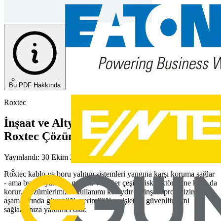
Bu PDF Hakkında
Roxtec
İnşaat ve Altyapı Uygulamaları için
Roxtec Çözümleri
Yayınlandı: 30 Ekim 2019
· Kategori: Kataloglar
Roxtec kablo ve boru yalıtım sistemleri yangına karşı koruma sağlar
- ama bunun yanında gaz, su ve diğer çeşitli risk faktörlerine karşı da
korur. Çözümlerimizin kullanımı kolaydır ve inşaat projenizin bütün
aşamalarında güvenliği, verimliliği ve işletme güvenilirliğini
sağlamanıza yardımcı olur.