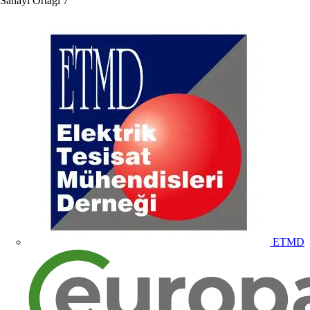
Sanayi Ortağı
7
ETMD