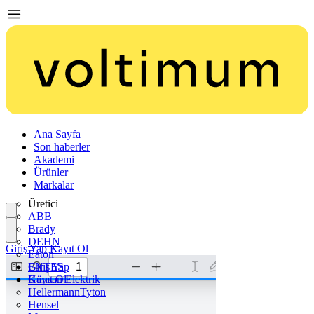
Ana Sayfa
Son haberler
Akademi
Ürünler
Markalar
Üretici
ABB
Brady
DEHN
Giriş Yap
Kayıt Ol
Eaton
ENTES
Giriş Yap
Günsan Elektrik
Kayıt Ol
HellermannTyton
Hensel