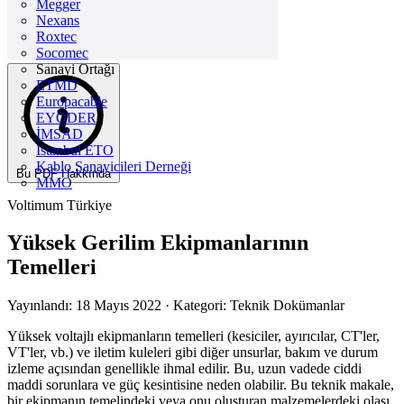
Megger
Nexans
Roxtec
Socomec
Sanayi Ortağı
ETMD
Europacable
EYODER
İMSAD
Istanbul ETO
Kablo Sanayicileri Derneği
Bu PDF Hakkında
MMO
Voltimum Türkiye
Yüksek Gerilim Ekipmanlarının
Temelleri
Yayınlandı: 18 Mayıs 2022
· Kategori: Teknik Dokümanlar
Yüksek voltajlı ekipmanların temelleri (kesiciler, ayırıcılar, CT'ler,
VT'ler, vb.) ve iletim kuleleri gibi diğer unsurlar, bakım ve durum
izleme açısından genellikle ihmal edilir. Bu, uzun vadede ciddi
maddi sorunlara ve güç kesintisine neden olabilir. Bu teknik makale,
bir ekipmanın temelindeki veya onu oluşturan malzemelerdeki olası