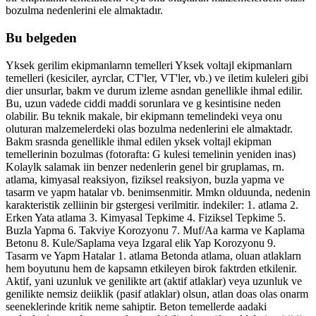
bozulma nedenlerini ele almaktadır.
Bu belgeden
Yksek gerilim ekipmanlarnn temelleri Yksek voltajl ekipmanlarn
temelleri (kesiciler, ayrclar, CT'ler, VT'ler, vb.) ve iletim kuleleri gibi
dier unsurlar, bakm ve durum izleme asndan genellikle ihmal edilir.
Bu, uzun vadede ciddi maddi sorunlara ve g kesintisine neden
olabilir. Bu teknik makale, bir ekipmann temelindeki veya onu
oluturan malzemelerdeki olas bozulma nedenlerini ele almaktadr.
Bakm srasnda genellikle ihmal edilen yksek voltajl ekipman
temellerinin bozulmas (fotorafta: G kulesi temelinin yeniden inas)
Kolaylk salamak iin benzer nedenlerin genel bir gruplamas, rn.
atlama, kimyasal reaksiyon, fiziksel reaksiyon, buzla yapma ve
tasarm ve yapm hatalar vb. benimsenmitir. Mmkn olduunda, nedenin
karakteristik zelliinin bir gstergesi verilmitir. indekiler: 1. atlama 2.
Erken Yata atlama 3. Kimyasal Tepkime 4. Fiziksel Tepkime 5.
Buzla Yapma 6. Takviye Korozyonu 7. Muf/Aa karma ve Kaplama
Betonu 8. Kule/Saplama veya Izgaral elik Yap Korozyonu 9.
Tasarm ve Yapm Hatalar 1. atlama Betonda atlama, oluan atlaklarn
hem boyutunu hem de kapsamn etkileyen birok faktrden etkilenir.
Aktif, yani uzunluk ve genilikte art (aktif atlaklar) veya uzunluk ve
genilikte nemsiz deiiklik (pasif atlaklar) olsun, atlan doas olas onarm
seeneklerinde kritik neme sahiptir. Beton temellerde aadaki