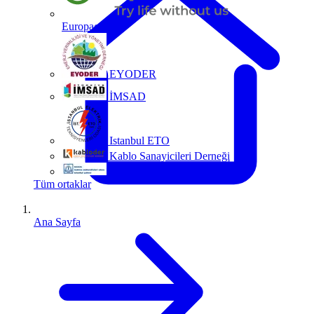
Europacable
EYODER
İMSAD
Istanbul ETO
Kablo Sanayicileri Derneği
MMO
Tüm ortaklar
Ana Sayfa