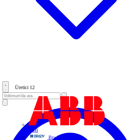
Üretici
12
ABB
Brady