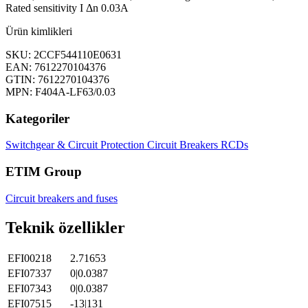
Rated sensitivity I Δn 0.03A
Ürün kimlikleri
SKU: 2CCF544110E0631
EAN: 7612270104376
GTIN: 7612270104376
MPN: F404A-LF63/0.03
Kategoriler
Switchgear & Circuit Protection
Circuit Breakers
RCDs
ETIM Group
Circuit breakers and fuses
Teknik özellikler
EFI00218
2.71653
EFI07337
0|0.0387
EFI07343
0|0.0387
EFI07515
-13|131