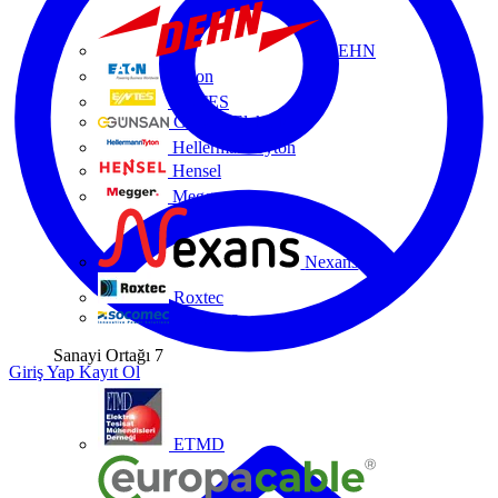
DEHN
Eaton
ENTES
Günsan Elektrik
HellermannTyton
Hensel
Megger
Nexans
Roxtec
Socomec
Sanayi Ortağı
7
Giriş Yap
Kayıt Ol
ETMD