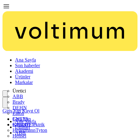
Ana Sayfa
Son haberler
Akademi
Ürünler
Markalar
Üretici
ABB
Brady
DEHN
Giriş Yap
Kayıt Ol
Eaton
ENTES
Giriş Yap
Ana Sayfa
Günsan Elektrik
Kayıt Ol
Ürünler
HellermannTyton
ABB
Hensel