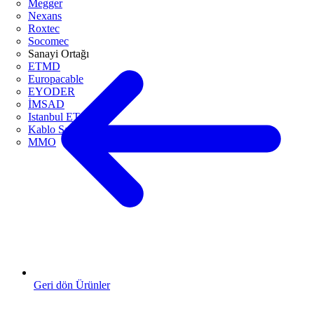
Megger
Nexans
Roxtec
Socomec
Sanayi Ortağı
ETMD
Europacable
EYODER
İMSAD
Istanbul ETO
Kablo Sanayicileri Derneği
MMO
Geri dön Ürünler