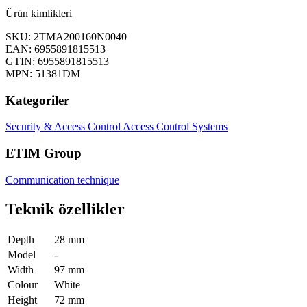
Ürün kimlikleri
SKU: 2TMA200160N0040
EAN: 6955891815513
GTIN: 6955891815513
MPN: 51381DM
Kategoriler
Security & Access Control
Access Control Systems
ETIM Group
Communication technique
Teknik özellikler
Depth
28 mm
Model
-
Width
97 mm
Colour
White
Height
72 mm