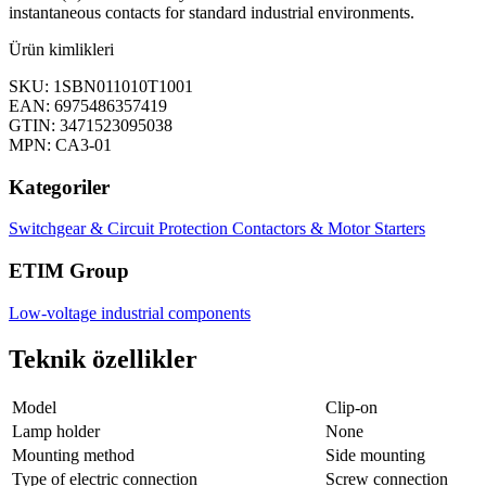
instantaneous contacts for standard industrial environments.
Ürün kimlikleri
SKU: 1SBN011010T1001
EAN: 6975486357419
GTIN: 3471523095038
MPN: CA3-01
Kategoriler
Switchgear & Circuit Protection
Contactors & Motor Starters
ETIM Group
Low-voltage industrial components
Teknik özellikler
Model
Clip-on
Lamp holder
None
Mounting method
Side mounting
Type of electric connection
Screw connection