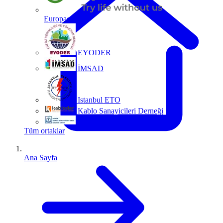
Europacable
EYODER
İMSAD
Istanbul ETO
Kablo Sanayicileri Derneği
MMO
Tüm ortaklar
Ana Sayfa