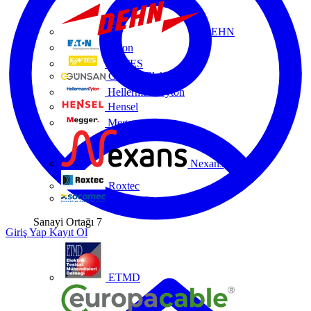
DEHN
Eaton
ENTES
Günsan Elektrik
HellermannTyton
Hensel
Megger
Nexans
Roxtec
Socomec
Sanayi Ortağı
7
Giriş Yap
Kayıt Ol
ETMD