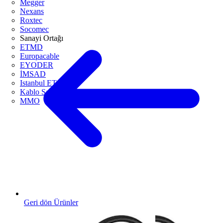
Megger
Nexans
Roxtec
Socomec
Sanayi Ortağı
ETMD
Europacable
EYODER
İMSAD
Istanbul ETO
Kablo Sanayicileri Derneği
MMO
Geri dön Ürünler