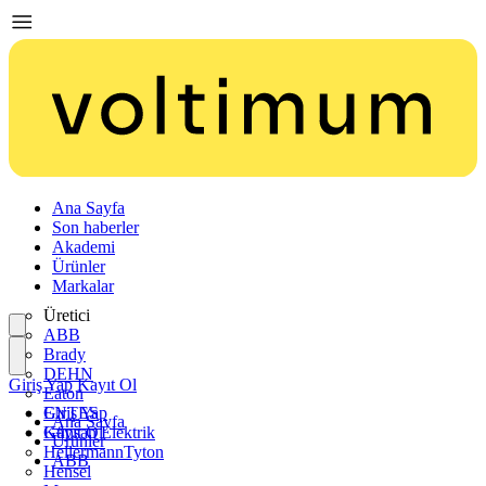
Ana Sayfa
Son haberler
Akademi
Ürünler
Markalar
Üretici
ABB
Brady
DEHN
Giriş Yap
Kayıt Ol
Eaton
ENTES
Giriş Yap
Ana Sayfa
Günsan Elektrik
Kayıt Ol
Ürünler
HellermannTyton
ABB
Hensel