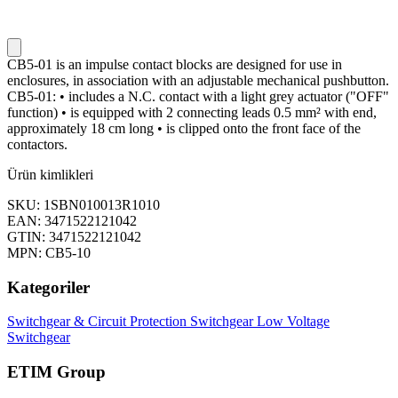
CB5-01 is an impulse contact blocks are designed for use in
enclosures, in association with an adjustable mechanical pushbutton.
CB5-01: • includes a N.C. contact with a light grey actuator ("OFF"
function) • is equipped with 2 connecting leads 0.5 mm² with end,
approximately 18 cm long • is clipped onto the front face of the
contactors.
Ürün kimlikleri
SKU: 1SBN010013R1010
EAN: 3471522121042
GTIN: 3471522121042
MPN: CB5-10
Kategoriler
Switchgear & Circuit Protection
Switchgear
Low Voltage
Switchgear
ETIM Group