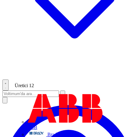
Üretici
12
ABB
Brady