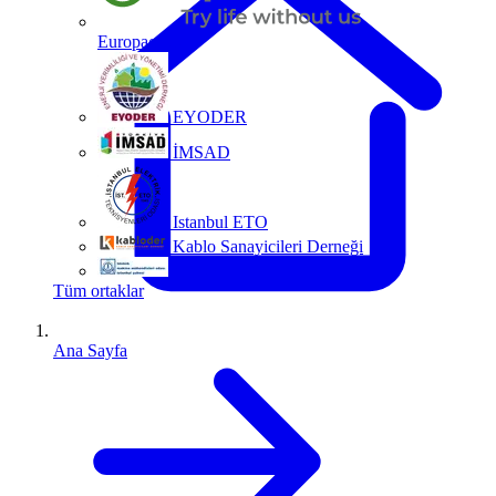
Europacable
EYODER
İMSAD
Istanbul ETO
Kablo Sanayicileri Derneği
MMO
Tüm ortaklar
Ana Sayfa