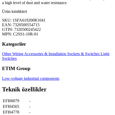
a high level of dust and water resistance.
Ürün kimlikleri
SKU: 1SFA619200R1041
EAN: 7320500554715
GTIN: 7320500245422
MPN: C2SS1-10R-01
Kategoriler
Other
Wiring Accessories & Installation
Sockets & Switches
Light
Switches
ETIM Group
Low-voltage industrial components
Teknik özellikler
EFI00079
-
EFI04565
-
EFI04778
-