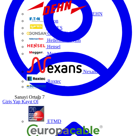
DEHN
Eaton
ENTES
Günsan Elektrik
HellermannTyton
Hensel
Megger
Nexans
Roxtec
Socomec
Sanayi Ortağı
7
Giriş Yap
Kayıt Ol
ETMD