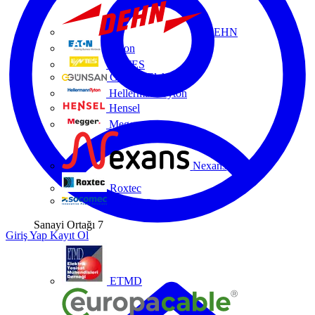
DEHN
Eaton
ENTES
Günsan Elektrik
HellermannTyton
Hensel
Megger
Nexans
Roxtec
Socomec
Sanayi Ortağı
7
Giriş Yap
Kayıt Ol
ETMD