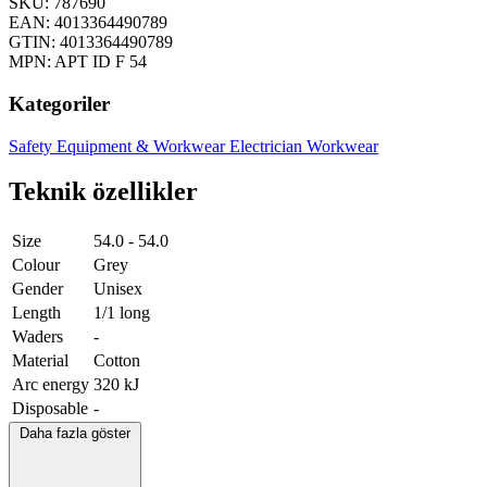
SKU: 787690
EAN: 4013364490789
GTIN: 4013364490789
MPN: APT ID F 54
Kategoriler
Safety Equipment & Workwear
Electrician Workwear
Teknik özellikler
Size
54.0 - 54.0
Colour
Grey
Gender
Unisex
Length
1/1 long
Waders
-
Material
Cotton
Arc energy
320 kJ
Disposable
-
Daha fazla göster