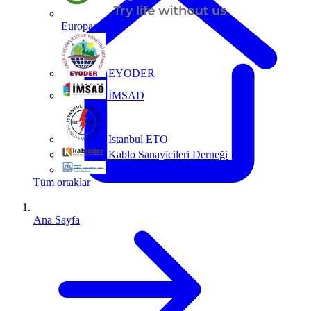
Europacable
EYODER
İMSAD
Istanbul ETO
Kablo Sanayicileri Derneği
MMO
Tüm ortaklar
Ana Sayfa