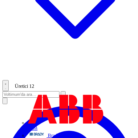
Üretici
12
ABB
Brady