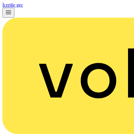
İçeriğe geç