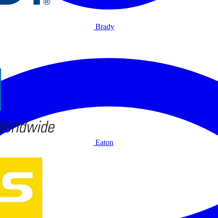
Brady
Eaton