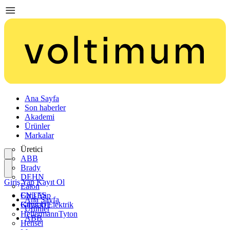
Ana Sayfa
Son haberler
Akademi
Ürünler
Markalar
Üretici
ABB
Brady
DEHN
Giriş Yap
Kayıt Ol
Eaton
ENTES
Giriş Yap
Ana Sayfa
Günsan Elektrik
Kayıt Ol
Ürünler
HellermannTyton
ABB
Hensel