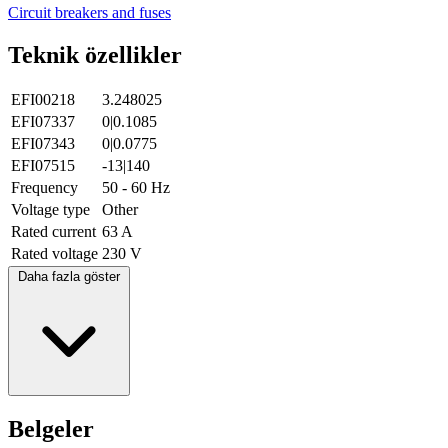
Circuit breakers and fuses
Teknik özellikler
EFI00218
3.248025
EFI07337
0|0.1085
EFI07343
0|0.0775
EFI07515
-13|140
Frequency
50 - 60 Hz
Voltage type
Other
Rated current
63 A
Rated voltage
230 V
Daha fazla göster
Belgeler