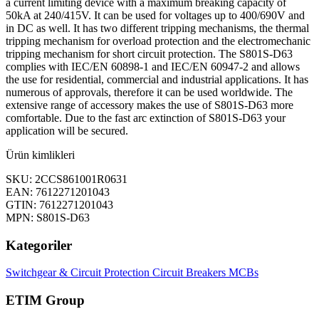
a current limiting device with a maximum breaking capacity of
50kA at 240/415V. It can be used for voltages up to 400/690V and
in DC as well. It has two different tripping mechanisms, the thermal
tripping mechanism for overload protection and the electromechanic
tripping mechanism for short circuit protection. The S801S-D63
complies with IEC/EN 60898-1 and IEC/EN 60947-2 and allows
the use for residential, commercial and industrial applications. It has
numerous of approvals, therefore it can be used worldwide. The
extensive range of accessory makes the use of S801S-D63 more
comfortable. Due to the fast arc extinction of S801S-D63 your
application will be secured.
Ürün kimlikleri
SKU: 2CCS861001R0631
EAN: 7612271201043
GTIN: 7612271201043
MPN: S801S-D63
Kategoriler
Switchgear & Circuit Protection
Circuit Breakers
MCBs
ETIM Group