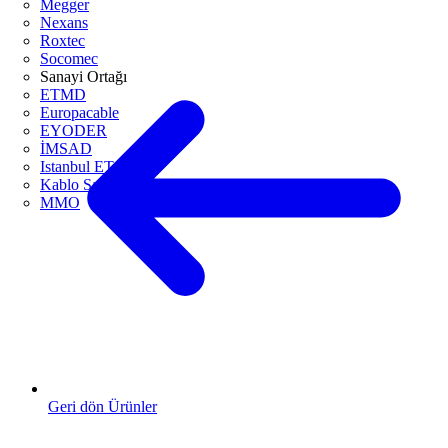
Megger
Nexans
Roxtec
Socomec
Sanayi Ortağı
ETMD
Europacable
EYODER
İMSAD
Istanbul ETO
Kablo Sanayicileri Derneği
MMO
Geri dön Ürünler