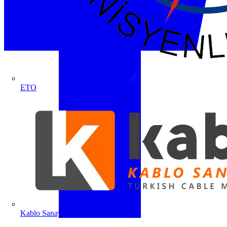
ETO
Kablo Sanayicileri Derneği