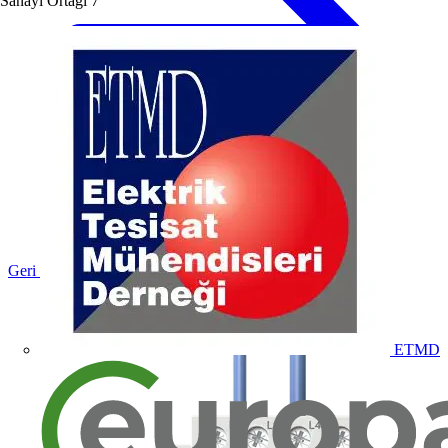
Sanayi Ortağı
7
Geri dön Ürünler
ETMD