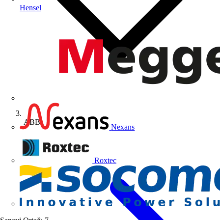
Hensel
ABB
Nexans
Roxtec