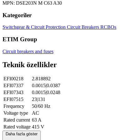
MPN: DSE203N M C63 A30
Kategoriler
Switchgear & Circuit Protection
Circuit Breakers
RCBOs
ETIM Group
Circuit breakers and fuses
Teknik özellikler
EFI00218
2.818892
EFI07337
0.0015|0.0387
EFI07343
0.0015|0.0248
EFI07515
23|131
Frequency
50/60 Hz
Voltage type
AC
Rated current
63 A
Rated voltage
415 V
Daha fazla göster