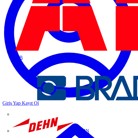
ABB
Giriş Yap
Kayıt Ol
DEHN